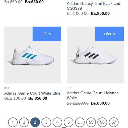
El
El
Bs.
850.00
Bs.
650.00
Adidas Galaxy Trail Black cod:
precio
precio
CG3979
original
actual
era:
es:
El
El
Bs.
1,000.00
Bs.
850.00
Bs.850.00.
Bs.650.00.
precio
precio
original
actual
era:
es:
Bs.1,000.00.
Bs.850.00
Oferta
Oferta
850
850
Adidas Game Court Livianos
Adidas Game Court White Blue
White
El
El
Bs.
1,100.00
Bs.
850.00
precio
precio
El
El
Bs.
1,100.00
Bs.
850.00
original
actual
precio
precio
era:
es:
original
actual
Bs.1,100.00.
Bs.850.00.
era:
es:
Bs.1,100.00.
Bs.850.00
1
2
3
4
5
…
55
56
57