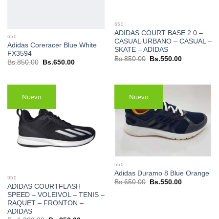
650
ADIDAS COURT BASE 2.0 –
650
CASUAL URBANO – CASUAL –
Adidas Coreracer Blue White
SKATE – ADIDAS
FX3594
El
El
Bs.
850.00
Bs.
550.00
El
El
Bs.
850.00
Bs.
650.00
precio
precio
precio
precio
original
actual
original
actual
era:
es:
era:
es:
Bs.850.00.
Bs.550.00.
Bs.850.00.
Bs.650.00.
Nuevo
Nuevo
550
Adidas Duramo 8 Blue Orange
950
El
El
Bs.
650.00
Bs.
550.00
ADIDAS COURTFLASH
precio
precio
original
actual
SPEED – VOLEIVOL – TENIS –
era:
es:
RAQUET – FRONTON –
Bs.650.00.
Bs.550.00.
ADIDAS