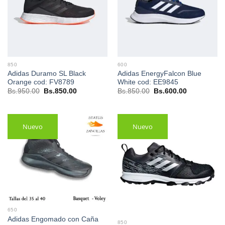
850
600
Adidas Duramo SL Black
Adidas EnergyFalcon Blue
Orange cod: FV8789
White cod: EE9845
El
El
El
El
Bs.
950.00
Bs.
850.00
Bs.
850.00
Bs.
600.00
precio
precio
precio
precio
original
actual
original
actual
era:
es:
era:
es:
Bs.950.00.
Bs.850.00.
Bs.850.00.
Bs.600.00.
Nuevo
Nuevo
650
Adidas Engomado con Caña
850