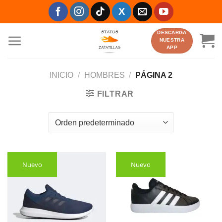
Saltar
al
contenido
DESCARGA
NUESTRA
APP
INICIO
/
HOMBRES
/
PÁGINA 2
FILTRAR
Nuevo
Nuevo