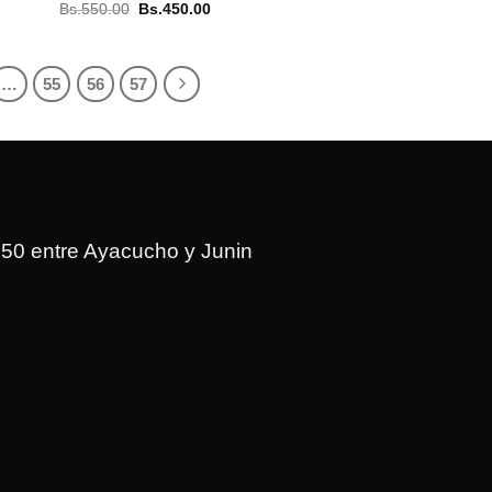
El
El
Bs.
550.00
Bs.
450.00
precio
precio
original
actual
era:
es:
Bs.550.00.
Bs.450.00.
…
55
56
57
150 entre Ayacucho y Junin