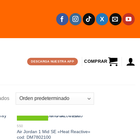
CARRITO
DESCARGA NUESTRA APP
ados
Nuevo
550
Air Jordan 1 Mid SE «Heat Reactive»
cod: DM7802100