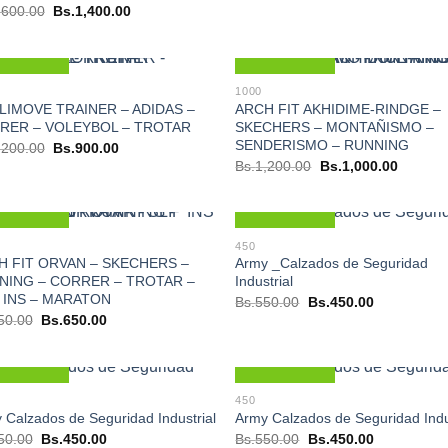
precio
precio
El
El
,600.00
Bs.
1,400.00
original
actual
precio
precio
era:
es:
original
actual
Bs.950.00.
Bs.850.00.
era:
es:
Bs.1,600.00.
Bs.1,400.00.
Nuevo
Nuevo
1000
LIMOVE TRAINER – ADIDAS –
ARCH FIT AKHIDIME-RINDGE –
RER – VOLEYBOL – TROTAR
SKECHERS – MONTAÑISMO –
SENDERISMO – RUNNING
El
El
,200.00
Bs.
900.00
precio
precio
El
El
Bs.
1,200.00
Bs.
1,000.00
original
actual
precio
precio
era:
es:
original
actual
Bs.1,200.00.
Bs.900.00.
era:
es:
Bs.1,200.00.
Bs.1,00
Nuevo
Nuevo
450
H FIT ORVAN – SKECHERS –
Army _Calzados de Seguridad
NING – CORRER – TROTAR –
Industrial
P INS – MARATON
El
El
Bs.
550.00
Bs.
450.00
precio
precio
El
El
50.00
Bs.
650.00
original
actual
precio
precio
era:
es:
original
actual
Bs.550.00.
Bs.450.00.
era:
es:
Bs.950.00.
Bs.650.00.
Nuevo
Nuevo
450
 Calzados de Seguridad Industrial
Army Calzados de Seguridad Indu
El
El
El
El
50.00
Bs.
450.00
Bs.
550.00
Bs.
450.00