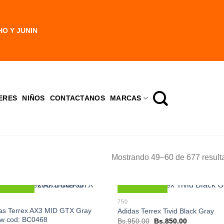
HO Y JUNIN
ERES
NIÑOS
CONTACTANOS
MARCAS
Mostrando 49–60 de 677 result
Nuevo
Nuevo
750
as Terrex AX3 MID GTX Gray
Adidas Terrex Tivid Black Gray
ow cod: BC0468
El
El
Bs.
950.00
Bs.
850.00