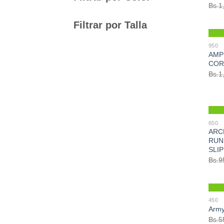
Bs.
1
Filtrar por Talla
950
AMP
COR
Bs.
1
650
ARC
RUN
SLI
Bs.
9
450
Army
Bs.
5