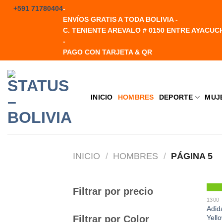
Saltar
+591 71780404
-
al
ENVÍOS GRATIS A TODA BOLIVIA -
contenido
C. TENIENTE AREVALO # 0150 ENTRE AYACUC
-
PAGO CON TARJETA & QR
INICIO
HOMBRES
DEPORTE
MUJ
INICIO
/
HOMBRES
/
PÁGINA 5
Filtrar por precio
1300
Adid
Filtrar por Color
Yell