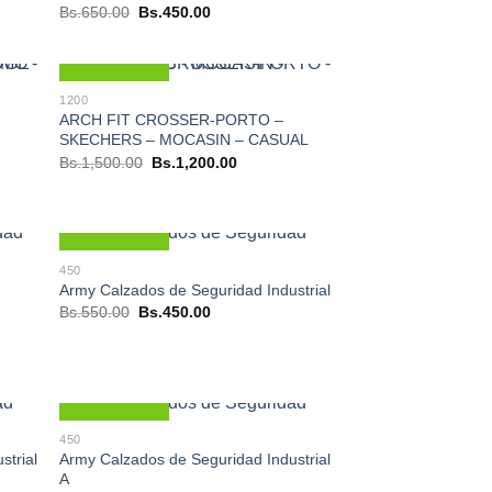
El
El
Bs.
650.00
Bs.
450.00
precio
precio
original
actual
era:
es:
Bs.650.00.
Bs.450.00.
Nuevo
1200
ARCH FIT CROSSER-PORTO –
SKECHERS – MOCASIN – CASUAL
El
El
Bs.
1,500.00
Bs.
1,200.00
precio
precio
original
actual
era:
es:
Bs.1,500.00.
Bs.1,200.00.
0.00.
Nuevo
450
Army Calzados de Seguridad Industrial
El
El
Bs.
550.00
Bs.
450.00
precio
precio
original
actual
era:
es:
Bs.550.00.
Bs.450.00.
Nuevo
450
Army Calzados de Seguridad Industrial
strial
A