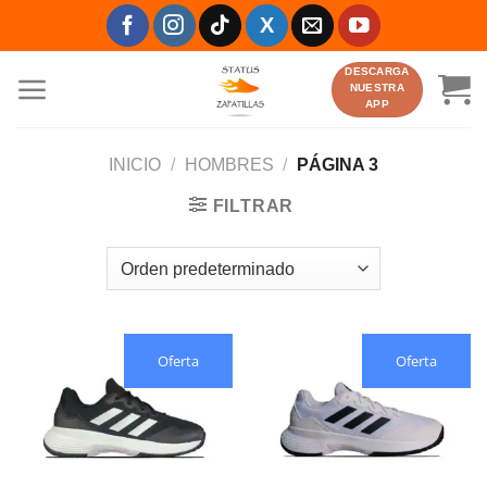
Saltar
al
contenido
DESCARGA
NUESTRA
APP
INICIO
/
HOMBRES
/
PÁGINA 3
FILTRAR
Oferta
Oferta