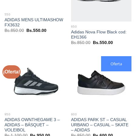
550
ADIDAS MENS ULTIMASHOW
FX3632
650
El
El
Bs.
850.00
Bs.
550.00
Adidas Nova Flow Black cod:
precio
precio
EH1366
original
actual
era:
es:
El
El
Bs.
850.00
Bs.
550.00
Bs.850.00.
Bs.550.00.
precio
precio
original
actual
era:
es:
Bs.850.00.
Bs.550.00.
Oferta
¡Oferta!
950
600
ADIDAS OWNTHEGAME 3 –
ADIDAS PARK ST – CASUAL
ADIDAS – BÁSQUET –
URBANO – CASUAL – SKATE
VOLEIBOL
– ADIDAS
El
El
El
El
Bs.
1,100.00
Bs.
950.00
Bs.
850.00
Bs.
600.00