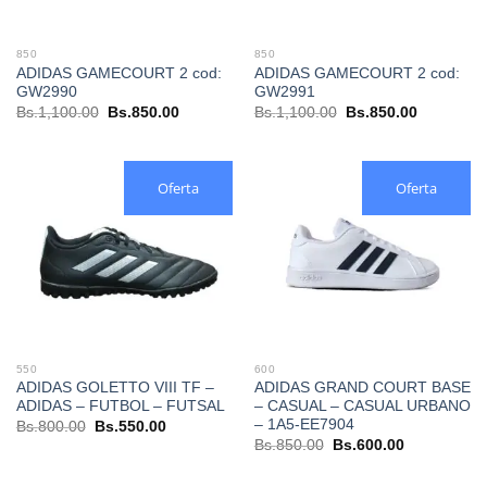
850
850
ADIDAS GAMECOURT 2 cod:
ADIDAS GAMECOURT 2 cod:
GW2990
GW2991
El
El
El
El
Bs.
1,100.00
Bs.
850.00
Bs.
1,100.00
Bs.
850.00
precio
precio
precio
precio
original
actual
original
actual
era:
es:
era:
es:
Bs.1,100.00.
Bs.850.00.
Bs.1,100.00.
Bs.850.00
Oferta
Oferta
550
600
ADIDAS GOLETTO VIII TF –
ADIDAS GRAND COURT BASE
ADIDAS – FUTBOL – FUTSAL
– CASUAL – CASUAL URBANO
– 1A5-EE7904
El
El
Bs.
800.00
Bs.
550.00
precio
precio
El
El
Bs.
850.00
Bs.
600.00
original
actual
precio
precio
era:
es:
original
actual
Bs.800.00.
Bs.550.00.
era:
es: