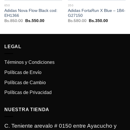
650
350
Adidas Nova Flow Black cod:
Adidas FortaRun X Blue – 1B4-
EH1366
G27150
El
El
El
El
Bs.
850.00
Bs.
550.00
Bs.
580.00
Bs.
350.00
precio
precio
precio
precio
original
actual
original
actual
era:
es:
era:
es:
.
Bs.850.00.
Bs.550.00.
Bs.580.00.
Bs.350.00.
LEGAL
Términos y Condiciones
Políticas de Envío
Políticas de Cambio
Políticas de Privacidad
NUESTRA TIENDA
C. Teniente arevalo # 0150 entre Ayacucho y