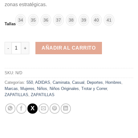
zonas estratégicas.
34
35
36
37
38
39
40
41
Tallas
Adidas Duramo 8K Blue White cantidad
AÑADIR AL CARRITO
Alternative:
SKU:
N/D
Categorías:
550
,
ADIDAS
,
Caminata
,
Casual
,
Deportes
,
Hombres
,
Marcas
,
Mujeres
,
Niños
,
Niños Originales
,
Trotar y Correr
,
ZAPATILLAS
,
ZAPATILLAS