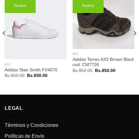
Nuevo
Nuevo
850
Adidas Terrex AX3 Brown Black
cod: CM7726
650
Adidas Stan Smith FV4070
El
El
Bs.
950.00
Bs.
850.00
precio
precio
El
El
Bs.
850.00
Bs.
650.00
original
actual
precio
precio
era:
es:
original
actual
Bs.950.00.
Bs.850.00.
era:
es:
Bs.850.00.
Bs.650.00.
.
LEGAL
Términos y Condiciones
Políticas de Envío