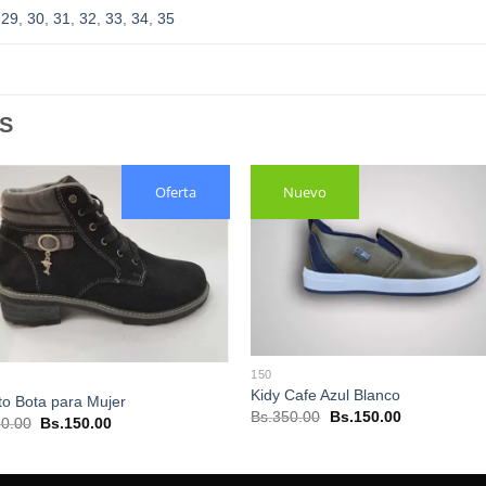
,
29
,
30
,
31
,
32
,
33
,
34
,
35
S
Oferta
Nuevo
150
Kidy Cafe Azul Blanco
o Bota para Mujer
El
El
Bs.
350.00
Bs.
150.00
El
El
0.00
Bs.
150.00
precio
precio
precio
precio
original
actual
original
actual
era:
es:
era:
es:
Bs.350.00.
Bs.150.00.
Bs.250.00.
Bs.150.00.