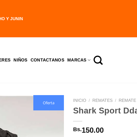
HO Y JUNIN
ERES
NIÑOS
CONTACTANOS
MARCAS
INICIO
/
REMATES
/
REMATE 
Oferta
Shark Sport Dd
150.00
Bs.