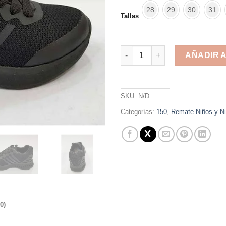
28
29
30
31
Tallas
Shark Sport Ddashic cantidad
AÑADIR 
Alternative:
SKU:
N/D
Categorías:
150
,
Remate Niños y N
0)