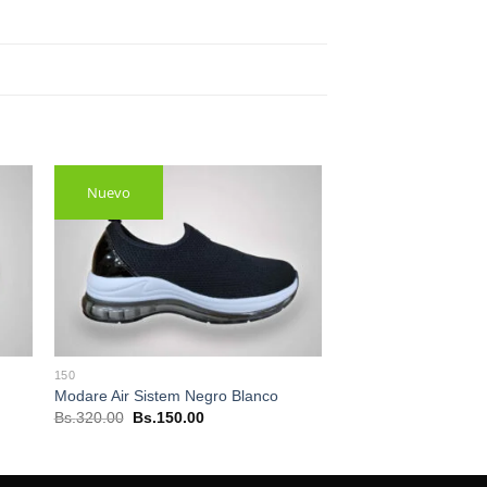
Nuevo
150
Modare Air Sistem Negro Blanco
El
El
Bs.
320.00
Bs.
150.00
precio
precio
original
actual
era:
es:
Bs.320.00.
Bs.150.00.