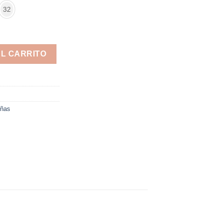
32
AL CARRITO
iñas