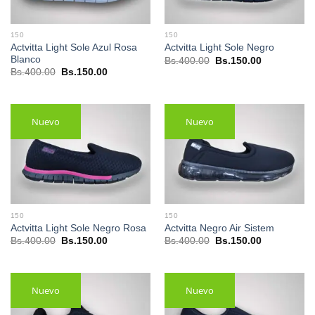
150
150
Actvitta Light Sole Azul Rosa
Actvitta Light Sole Negro
Blanco
El
El
Bs.
400.00
Bs.
150.00
precio
precio
El
El
Bs.
400.00
Bs.
150.00
original
actual
precio
precio
era:
es:
original
actual
Bs.400.00.
Bs.150.00.
era:
es:
Bs.400.00.
Bs.150.00.
Nuevo
Nuevo
150
150
Actvitta Light Sole Negro Rosa
Actvitta Negro Air Sistem
El
El
El
El
Bs.
400.00
Bs.
150.00
Bs.
400.00
Bs.
150.00
precio
precio
precio
precio
original
actual
original
actual
era:
es:
era:
es:
Bs.400.00.
Bs.150.00.
Bs.400.00.
Bs.150.00.
Nuevo
Nuevo