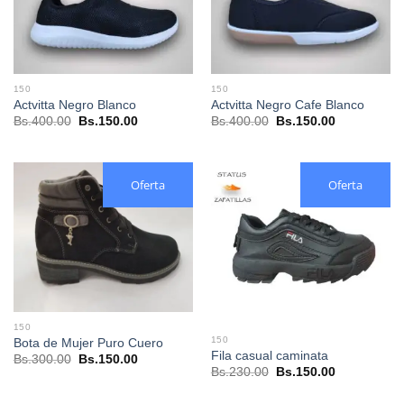
150
150
Actvitta Negro Blanco
Actvitta Negro Cafe Blanco
El
El
El
El
Bs.
400.00
Bs.
150.00
Bs.
400.00
Bs.
150.00
precio
precio
precio
precio
original
actual
original
actual
era:
es:
era:
es:
Bs.400.00.
Bs.150.00.
Bs.400.00.
Bs.150.00.
Oferta
Oferta
150
150
Bota de Mujer Puro Cuero
Fila casual caminata
El
El
Bs.
300.00
Bs.
150.00
precio
precio
El
El
Bs.
230.00
Bs.
150.00
original
actual
precio
precio
era:
es:
original
actual