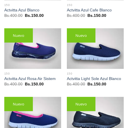
150
150
Actvitta Azul Blanco
Actvitta Azul Cafe Blanco
El
El
El
El
Bs.
400.00
Bs.
150.00
Bs.
400.00
Bs.
150.00
precio
precio
precio
precio
original
actual
original
actual
era:
es:
era:
es:
Bs.400.00.
Bs.150.00.
Bs.400.00.
Bs.150.00.
Nuevo
Nuevo
150
150
Actvitta Azul Rosa Air Sistem
Actvitta Light Sole Azul Blanco
El
El
El
El
Bs.
400.00
Bs.
150.00
Bs.
400.00
Bs.
150.00
precio
precio
precio
precio
original
actual
original
actual
era:
es:
era:
es:
Bs.400.00.
Bs.150.00.
Bs.400.00.
Bs.150.00.
Nuevo
Nuevo