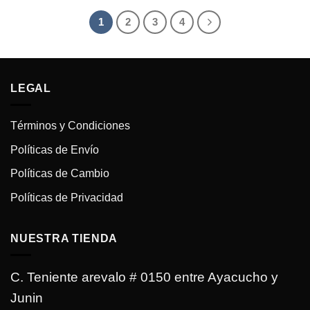
Bs.300.00.
Bs.150.00.
era:
es:
Bs.230.00.
Bs.150.00.
1
2
3
4
LEGAL
Términos y Condiciones
Políticas de Envío
Políticas de Cambio
Políticas de Privacidad
NUESTRA TIENDA
C. Teniente arevalo # 0150 entre Ayacucho y
Junin