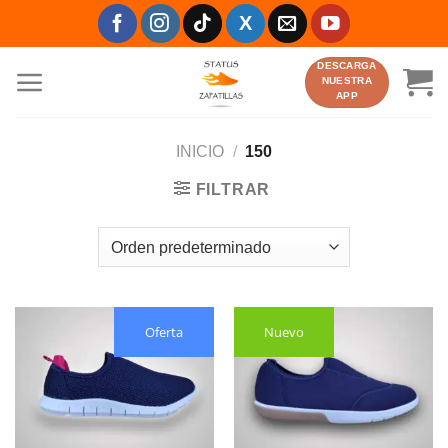
Saltar
al
contenido
DESCARGA
NUESTRA
APP
INICIO
/
150
FILTRAR
Oferta
Nuevo