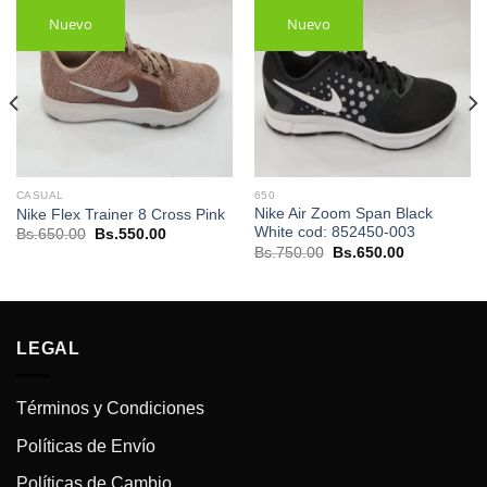
Nuevo
Nuevo
CASUAL
650
Nike Air Zoom Span Black
Nike Flex Trainer 8 Cross Pink
White cod: 852450-003
El
El
Bs.
650.00
Bs.
550.00
precio
precio
El
El
Bs.
750.00
Bs.
650.00
original
actual
precio
precio
era:
es:
original
actual
Bs.650.00.
Bs.550.00.
era:
es:
.
Bs.750.00.
Bs.650.00.
LEGAL
Términos y Condiciones
Políticas de Envío
Políticas de Cambio