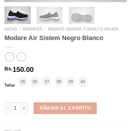
INICIO
/
REMATES
/
REMATE JUVENIL Y ADULTO MUJER
Modare Air Sistem Negro Blanco
150.00
Bs.
35
36
37
38
39
40
Tallas
Modare Air Sistem Negro Blanco cantidad
AÑADIR AL CARRITO
Alternative: