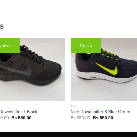
S
Nuevo
Nuevo
450
Downshifter 7 Black
Nike Downshifter 8 Blue Green
El
El
El
El
0.00
Bs.
550.00
Bs.
650.00
Bs.
550.00
precio
precio
precio
precio
original
actual
original
actual
era:
es:
era:
es:
Bs.650.00.
Bs.550.00.
Bs.650.00.
Bs.550.00.