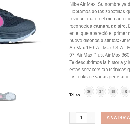
Nike Air Max. Su nombre ya 
Hablamos de las zapatillas q
revolucionaron el mercado c
reconocida
cámara de aire
.
en el que apareció el primer
nueve diseños distintos: Air 
Air Max 180, Air Max 93, Air 
97, Air Max Plus, Air Max 360
Te descubrimos la historia y 
estas sneakers tan icónicas
los looks de varias generaci
36
37
38
39
Tallas
NIKE Air 58 c cantidad
AÑADIR 