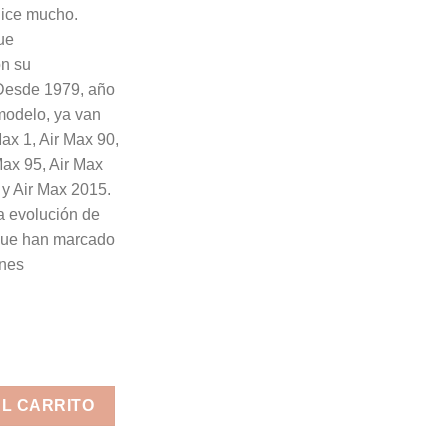
dice mucho.
ue
on su
 Desde 1979, año
 modelo, ya van
Max 1, Air Max 90,
Max 95, Air Max
 y Air Max 2015.
la evolución de
 que han marcado
ones
AL CARRITO