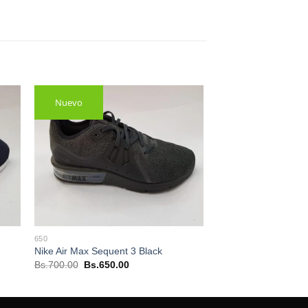
Nuevo
650
Nike Air Max Sequent 3 Black
El
El
Bs.
700.00
Bs.
650.00
precio
precio
original
actual
era:
es:
Bs.700.00.
Bs.650.00.