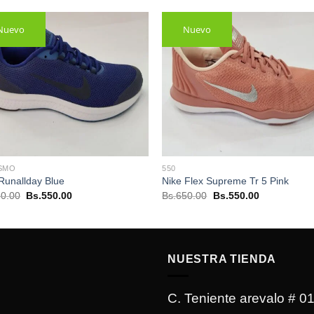
Nuevo
Nuevo
ISMO
550
Runallday Blue
Nike Flex Supreme Tr 5 Pink
El
El
El
El
0.00
Bs.
550.00
Bs.
650.00
Bs.
550.00
precio
precio
precio
precio
original
actual
original
actual
era:
es:
era:
es:
Bs.650.00.
Bs.550.00.
Bs.650.00.
Bs.550.00.
NUESTRA TIENDA
C. Teniente arevalo # 0