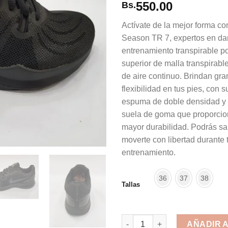
550.00
Bs.
Actívate de la mejor forma con
Season TR 7, expertos en da
entrenamiento transpirable po
superior de malla transpirable
de aire continuo. Brindan gr
flexibilidad en tus pies, con 
espuma de doble densidad y 
suela de goma que proporcion
mayor durabilidad. Podrás salt
moverte con libertad durante 
entrenamiento.
36
37
38
Tallas
Nike In-season TR Trainer 7 Bl
AÑADIR 