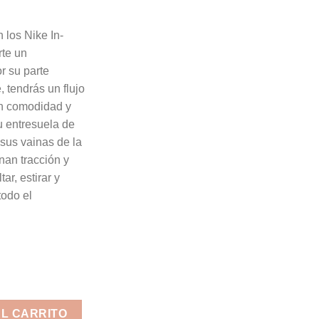
 los Nike In-
rte un
r su parte
, tendrás un flujo
an comodidad y
su entresuela de
sus vainas de la
an tracción y
ar, estirar y
todo el
ack cantidad
AL CARRITO