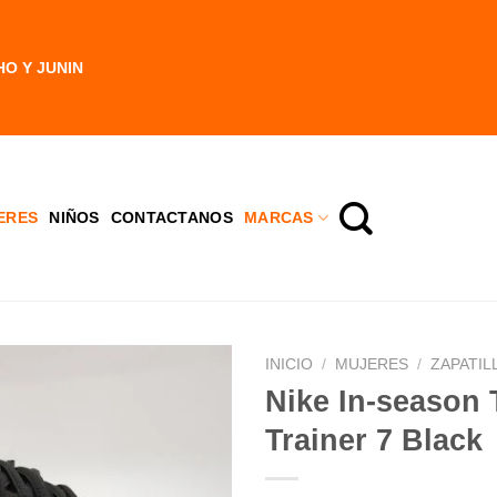
HO Y JUNIN
ERES
NIÑOS
CONTACTANOS
MARCAS
INICIO
/
MUJERES
/
ZAPATIL
Nike In-season
Trainer 7 Black