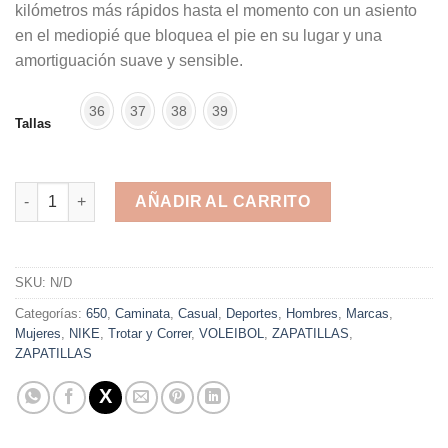
kilómetros más rápidos hasta el momento con un asiento
en el mediopié que bloquea el pie en su lugar y una
amortiguación suave y sensible.
36
37
38
39
Tallas
Nike Air Zoom Span Black White cod: 852450-003 cantidad
AÑADIR AL CARRITO
Alternative:
SKU:
N/D
Categorías:
650
,
Caminata
,
Casual
,
Deportes
,
Hombres
,
Marcas
,
Mujeres
,
NIKE
,
Trotar y Correr
,
VOLEIBOL
,
ZAPATILLAS
,
ZAPATILLAS