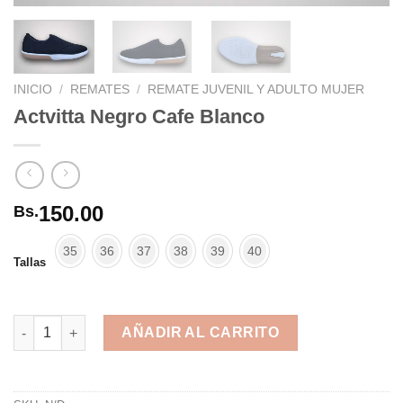
INICIO
/
REMATES
/
REMATE JUVENIL Y ADULTO MUJER
Actvitta Negro Cafe Blanco
150.00
Bs.
35
36
37
38
39
40
Tallas
Actvitta Negro Cafe Blanco cantidad
AÑADIR AL CARRITO
Alternative: