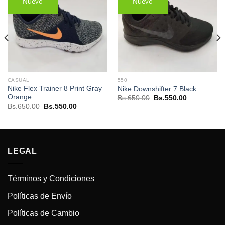
Nuevo
Nuevo
CASUAL
550
Nike Flex Trainer 8 Print Gray
Nike Downshifter 7 Black
Orange
El
El
Bs.
650.00
Bs.
550.00
precio
precio
El
El
Bs.
650.00
Bs.
550.00
original
actual
precio
precio
era:
es:
original
actual
.
Bs.650.00.
Bs.550.00.
era:
es:
Bs.650.00.
Bs.550.00.
LEGAL
Términos y Condiciones
Políticas de Envío
Políticas de Cambio