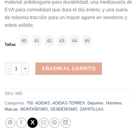
material antidesgarre para durabilidad, una mediasuela de
EVA para comodidad que dura el día entero, y una suela
de máxima tracción para un mayor agarre en senderos y
sobre asfalto.
40
41
42
43
44
45
Tallas
Adidas Terrex Tivid Black Gray cantidad
AÑADIR AL CARRITO
Alternative:
SKU:
N/D
Categorías:
750
,
ADIDAS
,
ADIDAS-TERREX
,
Deportes
,
Hombres
,
Marcas
,
MONTAÑISMO
,
SENDERISMO
,
ZAPATILLAS