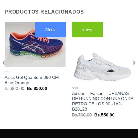
PRODUCTOS RELACIONADOS
Oferta
Nuevo
850
Asics Gel Quantum 360 CM
Blue Orange
El
El
Bs.
900.00
Bs.
850.00
550
precio
precio
Adidas – Falcon – URBANAS
original
actual
DE RUNNING CON UNA ONDA
.
era:
es:
RETRO DE LOS 90 -1A2-
Bs.900.00.
Bs.850.00.
B28128
El
El
Bs.
700.00
Bs.
550.00
precio
precio
original
actual
era:
es:
Bs.700.00.
Bs.550.00.