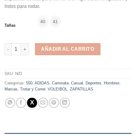
listos para rodar.
40
41
Tallas
ADIDAS MENS ULTIMASHOW FX3632 cantidad
AÑADIR AL CARRITO
Alternative:
SKU:
N/D
Categorías:
550
,
ADIDAS
,
Caminata
,
Casual
,
Deportes
,
Hombres
,
Marcas
,
Trotar y Correr
,
VOLEIBOL
,
ZAPATILLAS