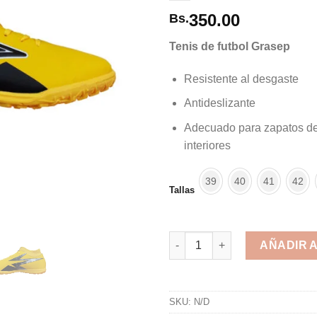
350.00
Bs.
Tenis de futbol Grasep
Resistente al desgaste
Antideslizante
Adecuado para zapatos de 
interiores
39
40
41
42
Tallas
Tenis futbol - futsal - fulbito 
AÑADIR 
Alternative:
SKU:
N/D