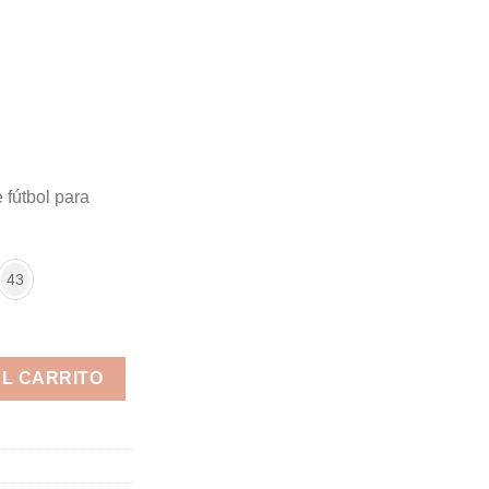
fútbol para
43
cantidad
AL CARRITO