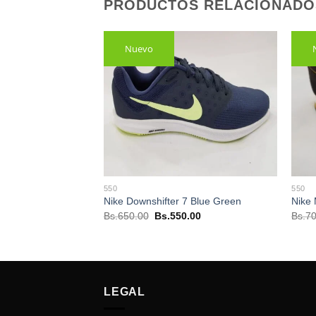
PRODUCTOS RELACIONADO
Nuevo
550
550
n Black White cod:
Nike Downshifter 7 Blue Green
Nike
El
El
Bs.
650.00
Bs.
550.00
Bs.
70
precio
precio
El
.00
original
actual
precio
era:
es:
actual
Bs.650.00.
Bs.550.00.
es:
00.
Bs.650.00.
LEGAL