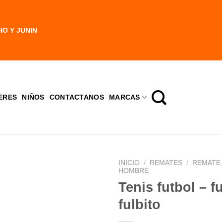
HO Y JUNIN
ERES
NIÑOS
CONTACTANOS
MARCAS
INICIO
/
REMATES
/
REMATE 
HOMBRE
Tenis futbol – fu
fulbito