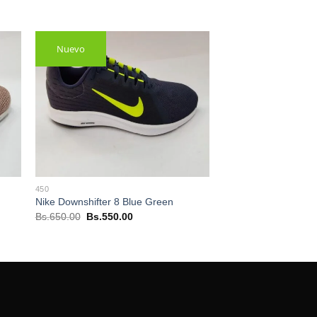
Nuevo
450
Nike Downshifter 8 Blue Green
El
El
Bs.
650.00
Bs.
550.00
precio
precio
original
actual
era:
es:
Bs.650.00.
Bs.550.00.