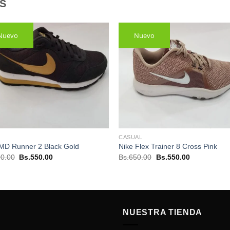
S
Nuevo
Nuevo
CASUAL
 MD Runner 2 Black Gold
Nike Flex Trainer 8 Cross Pink
El
El
El
El
0.00
Bs.
550.00
Bs.
650.00
Bs.
550.00
precio
precio
precio
precio
original
actual
original
actual
era:
es:
era:
es:
Bs.700.00.
Bs.550.00.
Bs.650.00.
Bs.550.00.
NUESTRA TIENDA