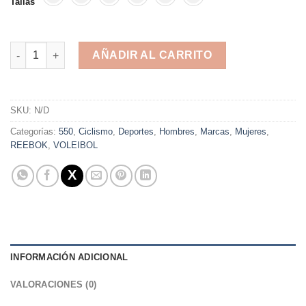
Tallas
Reebok Everchill TR 2.0 Black White cantidad
AÑADIR AL CARRITO
Alternative:
SKU:
N/D
Categorías:
550
,
Ciclismo
,
Deportes
,
Hombres
,
Marcas
,
Mujeres
,
REEBOK
,
VOLEIBOL
INFORMACIÓN ADICIONAL
VALORACIONES (0)