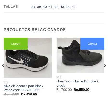
TALLAS
38
,
39
,
40
,
41
,
42
,
43
,
44
,
45
PRODUCTOS RELACIONADOS
Nuevo
Oferta
550
Nike Team Hustle D 8 Black
650
Black
Nike Air Zoom Span Black
El
El
Bs.
700.00
Bs.
550.00
White cod: 852450-003
precio
precio
El
El
Bs.
750.00
Bs.
650.00
original
actual
precio
precio
.
era:
es:
original
actual
Bs.700.00.
Bs.550.00.
era:
es:
Bs.750.00.
Bs.650.00.