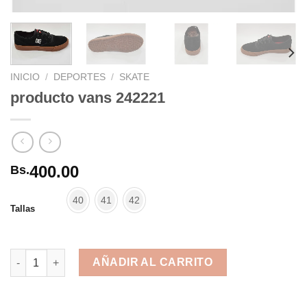
INICIO
/
DEPORTES
/
SKATE
producto vans 242221
400.00
Bs.
40
41
42
Tallas
producto vans 242221 cantidad
AÑADIR AL CARRITO
Alternative: