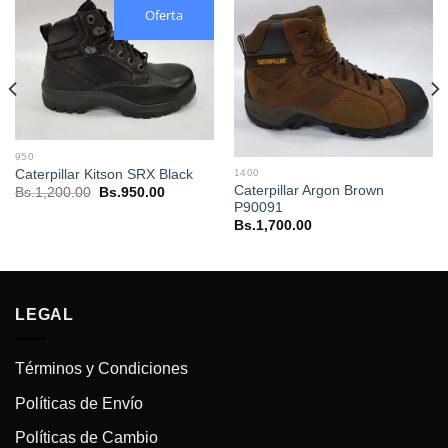
Oferta
950
Caterpillar Kitson SRX Black
1400
Caterpillar Argon Brown
El
El
Bs.
1,200.00
Bs.
950.00
precio
precio
P90091
original
actual
Bs.
1,700.00
era:
es:
Bs.1,200.00.
Bs.950.00.
.
LEGAL
Términos y Condiciones
Políticas de Envío
Políticas de Cambio