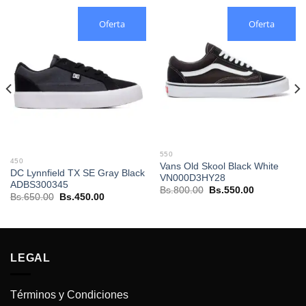
Oferta
Oferta
550
450
Vans Old Skool Black White
DC Lynnfield TX SE Gray Black
VN000D3HY28
ADBS300345
El
El
Bs.
800.00
Bs.
550.00
El
El
Bs.
650.00
Bs.
450.00
precio
precio
precio
precio
original
actual
original
actual
era:
es:
era:
es:
Bs.800.00.
Bs.550.00.
.
Bs.650.00.
Bs.450.00.
LEGAL
Términos y Condiciones