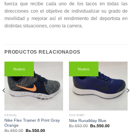
fuerza que recibe cada uno de los tacos en todas las
direcciones con el objetivo de individualizar su grado de
movilidad y mejorar así el rendimiento del deportista en
distintas situaciones, como la carrera.
PRODUCTOS RELACIONADOS
Nuevo
Nuevo
CASUAL
CICLISMO
Nike Flex Trainer 8 Print Gray
Nike Runallday Blue
Orange
El
El
Bs.
650.00
Bs.
550.00
precio
precio
El
El
Bs.
650.00
Bs.
550.00