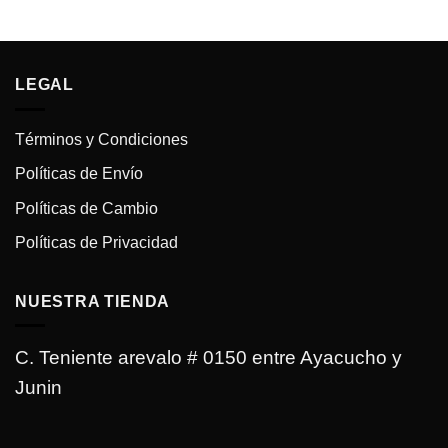
original
actual
precio
precio
era:
es:
original
actual
.
Bs.650.00.
Bs.550.00.
era:
es:
Bs.650.00.
Bs.550.00.
LEGAL
Términos y Condiciones
Políticas de Envío
Políticas de Cambio
Políticas de Privacidad
NUESTRA TIENDA
C. Teniente arevalo # 0150 entre Ayacucho y
Junin