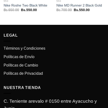
550
550
Nike Roshe Two Black White
Nike MD Runner 2 Black Gold
El
El
El
El
Bs.
650.00
Bs.
550.00
Bs.
700.00
Bs.
550.00
precio
precio
precio
precio
original
actual
original
actual
era:
es:
era:
es:
Bs.650.00.
Bs.550.00.
Bs.700.00.
Bs.550.00.
.
LEGAL
Términos y Condiciones
Políticas de Envío
Políticas de Cambio
Políticas de Privacidad
NUESTRA TIENDA
C. Teniente arevalo # 0150 entre Ayacucho y