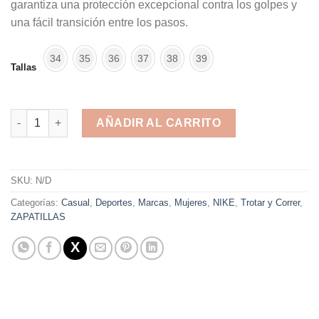
garantiza una protección excepcional contra los golpes y
una fácil transición entre los pasos.
34
35
36
37
38
39
Tallas
Nike LunarConverge Black White cantidad
AÑADIR AL CARRITO
Alternative:
SKU:
N/D
Categorías:
Casual
,
Deportes
,
Marcas
,
Mujeres
,
NIKE
,
Trotar y Correr
,
ZAPATILLAS