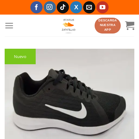
Saltar
al
contenido
DESCARGA
NUESTRA
APP
Nuevo