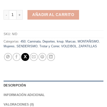
K-NUP ENGOMADO - I-RUN - CORRER - TROTAR - VOLEIBOL - 
AÑADIR AL CARRITO
Alternative:
SKU:
N/D
Categorías:
450
,
Caminata
,
Deportes
,
knup
,
Marcas
,
MONTAÑISMO
,
Mujeres
,
SENDERISMO
,
Trotar y Correr
,
VOLEIBOL
,
ZAPATILLAS
DESCRIPCIÓN
INFORMACIÓN ADICIONAL
VALORACIONES (0)