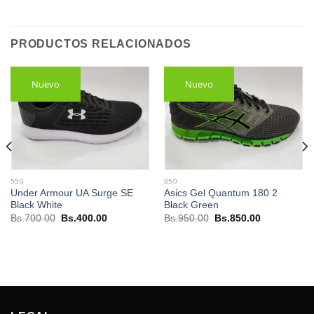
PRODUCTOS RELACIONADOS
Nuevo
Nuevo
550
850
Under Armour UA Surge SE
Asics Gel Quantum 180 2
Black White
Black Green
El
El
El
El
Bs.
700.00
Bs.
400.00
Bs.
950.00
Bs.
850.00
precio
precio
precio
precio
original
actual
original
actual
era:
es:
era:
es:
0.
Bs.700.00.
Bs.400.00.
Bs.950.00.
Bs.850.00.