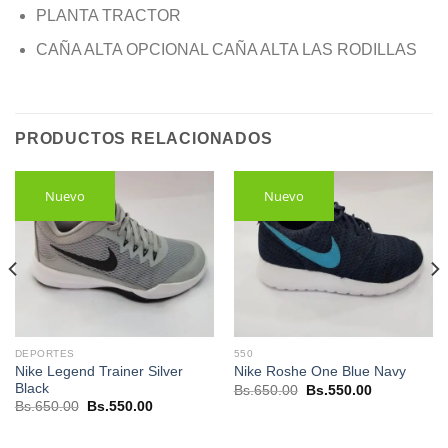
PLANTA TRACTOR
CAÑA ALTA OPCIONAL CAÑA ALTA LAS RODILLAS
PRODUCTOS RELACIONADOS
Nuevo
Nuevo
DEPORTES
550
Nike Legend Trainer Silver
Nike Roshe One Blue Navy
Black
El
El
Bs.
650.00
Bs.
550.00
precio
precio
El
El
Bs.
650.00
Bs.
550.00
original
actual
precio
precio
era:
es:
original
actual
.
Bs.650.00.
Bs.550.00.
era:
es: