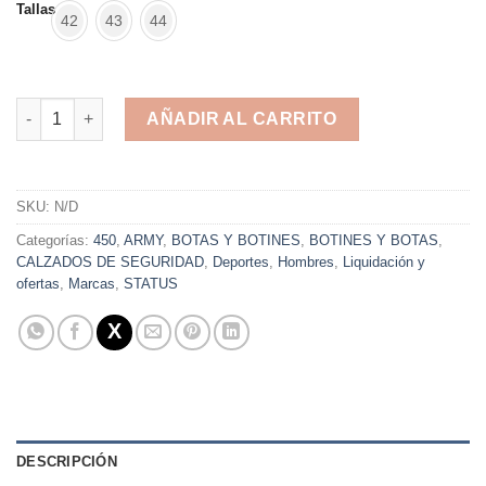
Tallas
42
43
44
BOTIN DE SEGURIDAD – SEGURIDAD – CATERPILLAR – SEGURI
AÑADIR AL CARRITO
Alternative:
SKU:
N/D
Categorías:
450
,
ARMY
,
BOTAS Y BOTINES
,
BOTINES Y BOTAS
,
CALZADOS DE SEGURIDAD
,
Deportes
,
Hombres
,
Liquidación y
ofertas
,
Marcas
,
STATUS
DESCRIPCIÓN