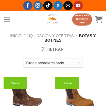
Saltar
al
contenido
DESCARGA
NUESTRA
APP
INICIO
/
LIQUIDACIÓN Y OFERTAS
/
BOTAS Y
BOTINES
FILTRAR
Nuevo
Nuevo