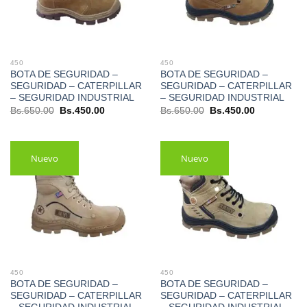
450
450
BOTA DE SEGURIDAD –
BOTA DE SEGURIDAD –
SEGURIDAD – CATERPILLAR
SEGURIDAD – CATERPILLAR
– SEGURIDAD INDUSTRIAL
– SEGURIDAD INDUSTRIAL
El
El
El
El
Bs.
650.00
Bs.
450.00
Bs.
650.00
Bs.
450.00
precio
precio
precio
precio
original
actual
original
actual
era:
es:
era:
es:
Bs.650.00.
Bs.450.00.
Bs.650.00.
Bs.450.00.
Nuevo
Nuevo
450
450
BOTA DE SEGURIDAD –
BOTA DE SEGURIDAD –
SEGURIDAD – CATERPILLAR
SEGURIDAD – CATERPILLAR