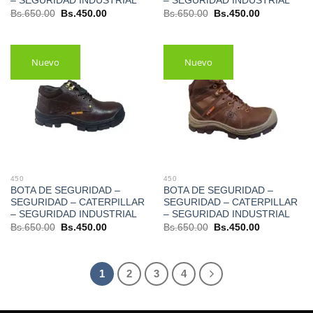
– SEGURIDAD INDUSTRIAL
– SEGURIDAD INDUSTRIAL
El
El
El
El
Bs.
650.00
Bs.
450.00
Bs.
650.00
Bs.
450.00
precio
precio
precio
precio
original
actual
original
actual
era:
es:
era:
es:
Bs.650.00.
Bs.450.00.
Bs.650.00.
Bs.450.00.
Nuevo
Nuevo
450
450
BOTA DE SEGURIDAD –
BOTA DE SEGURIDAD –
SEGURIDAD – CATERPILLAR
SEGURIDAD – CATERPILLAR
– SEGURIDAD INDUSTRIAL
– SEGURIDAD INDUSTRIAL
El
El
El
El
Bs.
650.00
Bs.
450.00
Bs.
650.00
Bs.
450.00
precio
precio
precio
precio
original
actual
original
actual
era:
es:
era:
es:
Bs.650.00.
Bs.450.00.
Bs.650.00.
Bs.450.00.
1
2
3
4