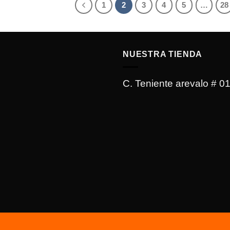
1
2
3
4
5
…
28
NUESTRA TIENDA
C. Teniente arevalo # 0