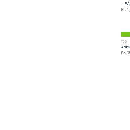
– B
Bs.
1
750
Adid
Bs.
9