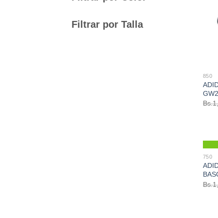
Filtrar por Talla
850
ADI
GW2
Bs.
1
750
ADID
BAS
Bs.
1