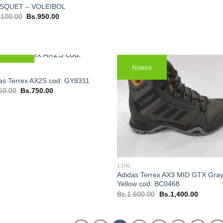
ÁSQUET – VOLEIBOL
El
El
,100.00
Bs.
950.00
precio
precio
original
actual
era:
es:
Bs.1,100.00.
Bs.950.00.
Nuevo
Nuevo
as Terrex AX2S cod: GY8311
El
El
50.00
Bs.
750.00
precio
precio
original
actual
era:
es:
Bs.950.00.
Bs.750.00.
1300
Adidas Terrex AX3 MID GTX Gra
Yellow cod: BC0468
El
El
Bs.
1,600.00
Bs.
1,400.00
precio
precio
original
actual
era:
es:
Bs.1,600.00.
Bs.1,40