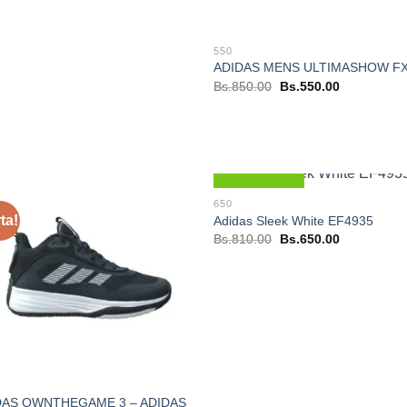
550
ADIDAS MENS ULTIMASHOW F
El
El
Bs.
850.00
Bs.
550.00
precio
precio
original
actual
era:
es:
Bs.850.00.
Bs.550.00.
Nuevo
650
ta!
Adidas Sleek White EF4935
El
El
Bs.
810.00
Bs.
650.00
precio
precio
original
actual
era:
es:
Bs.810.00.
Bs.650.00.
DAS OWNTHEGAME 3 – ADIDAS