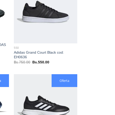
IDAS
550
Adidas Grand Court Black cod:
EH0636
El
El
Bs.
750.00
Bs.
550.00
precio
precio
original
actual
era:
es:
Bs.750.00.
Bs.550.00.
a
Oferta