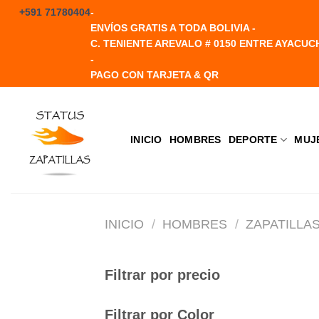
Saltar
+591 71780404
-
al
ENVÍOS GRATIS A TODA BOLIVIA -
contenido
C. TENIENTE AREVALO # 0150 ENTRE AYACUC
-
PAGO CON TARJETA & QR
INICIO
HOMBRES
DEPORTE
MUJ
INICIO
/
HOMBRES
/
ZAPATILLA
Filtrar por precio
Filtrar por Color