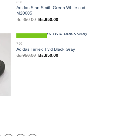
650
Adidas Stan Smith Green White cod:
M20605
El
El
Bs.
850.00
Bs.
650.00
precio
precio
original
actual
era:
es:
Bs.850.00.
Bs.650.00.
Nuevo
750
Adidas Terrex Tivid Black Gray
El
El
Bs.
950.00
Bs.
850.00
precio
precio
original
actual
era:
es:
Bs.950.00.
Bs.850.00.
y
0.00.