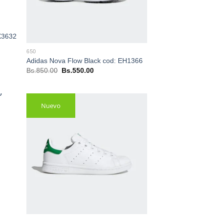
X3632
650
Adidas Nova Flow Black cod: EH1366
El
El
Bs.
850.00
Bs.
550.00
precio
precio
original
actual
era:
es:
Bs.850.00.
Bs.550.00.
Nuevo