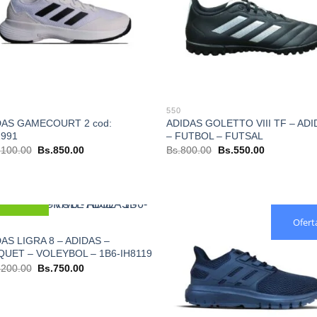
550
DAS GAMECOURT 2 cod:
ADIDAS GOLETTO VIII TF – AD
991
– FUTBOL – FUTSAL
El
El
El
El
,100.00
Bs.
850.00
Bs.
800.00
Bs.
550.00
precio
precio
precio
precio
original
actual
original
actual
era:
es:
era:
es:
Bs.1,100.00.
Bs.850.00.
Bs.800.00.
Bs.550.00.
Nuevo
Ofert
AS LIGRA 8 – ADIDAS –
QUET – VOLEYBOL – 1B6-IH8119
El
El
,200.00
Bs.
750.00
precio
precio
original
actual
era:
es:
Bs.1,200.00.
Bs.750.00.