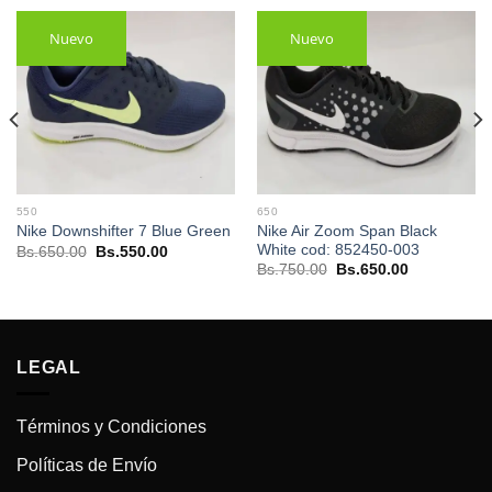
Nuevo
Nuevo
550
650
Nike Air Zoom Span Black
Nike Downshifter 7 Blue Green
White cod: 852450-003
El
El
Bs.
650.00
Bs.
550.00
precio
precio
El
El
Bs.
750.00
Bs.
650.00
original
actual
precio
precio
era:
es:
original
actual
Bs.650.00.
Bs.550.00.
era:
es:
.
Bs.750.00.
Bs.650.00.
LEGAL
Términos y Condiciones
Políticas de Envío