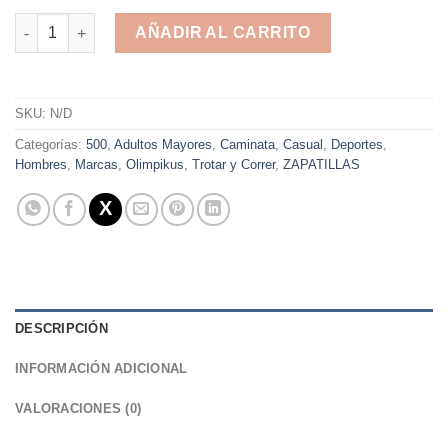
WELLNESS 2 - OLYMPIKUS - CAMINATA - RUNNING - TROTAR c
AÑADIR AL CARRITO
Alternative:
SKU:
N/D
Categorías:
500
,
Adultos Mayores
,
Caminata
,
Casual
,
Deportes
,
Hombres
,
Marcas
,
Olimpikus
,
Trotar y Correr
,
ZAPATILLAS
DESCRIPCIÓN
INFORMACIÓN ADICIONAL
VALORACIONES (0)