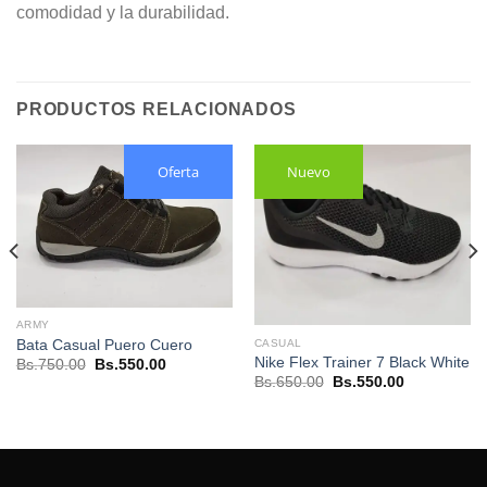
comodidad y la durabilidad.
PRODUCTOS RELACIONADOS
Oferta
Nuevo
ARMY
Bata Casual Puero Cuero
CASUAL
Nike Flex Trainer 7 Black White
El
El
Bs.
750.00
Bs.
550.00
precio
precio
El
El
Bs.
650.00
Bs.
550.00
original
actual
precio
precio
era:
es:
original
actual
0.
Bs.750.00.
Bs.550.00.
era:
es:
Bs.650.00.
Bs.550.00.