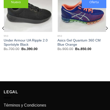
Nuevo
Oferta
550
850
Under Armour UA Ripple 2.0
Asics Gel Quantum 360 CM
Sportstyle Black
Blue Orange
El
El
El
El
Bs.
700.00
Bs.
390.00
Bs.
900.00
Bs.
850.00
precio
precio
precio
precio
original
actual
original
actual
era:
es:
era:
es:
.
Bs.700.00.
Bs.390.00.
Bs.900.00.
Bs.850.00.
LEGAL
Términos y Condiciones