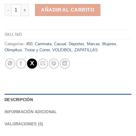
VERTICE - OLYMPIKUS - RUNNING - TROTAR - CORRER - CAMIN
AÑADIR AL CARRITO
Alternative:
SKU:
N/D
Categorías:
450
,
Caminata
,
Casual
,
Deportes
,
Marcas
,
Mujeres
,
Olimpikus
,
Trotar y Correr
,
VOLEIBOL
,
ZAPATILLAS
DESCRIPCIÓN
INFORMACIÓN ADICIONAL
VALORACIONES (0)