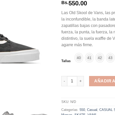
550.00
Bs.
Las Old Skool de Vans, las pr
la inconfundible, la banda late
zapatillas bajas con pasadores
fuerza, la punta, la fuerza, la 
distintivo, la suela waffle de
agarre más firme.
40
41
42
43
Tallas
Vans Old Skool Gray White V
AÑADIR 
Alternative:
SKU:
N/D
Categorías:
550
,
Casual
,
CASUAL 
Marcas
,
SKATE
,
VANS