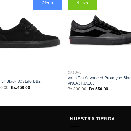
Oferta
Nuevo
CASUAL
Vans Tnt Advanced Prototype Bla
vil Black 303190-BB2
VN0A3TJX10J
El
El
0.00
Bs.
450.00
El
El
Bs.
800.00
Bs.
550.00
precio
precio
precio
precio
original
actual
original
actual
era:
es:
era:
es:
Bs.650.00.
Bs.450.00.
Bs.800.00.
Bs.550.00.
NUESTRA TIENDA