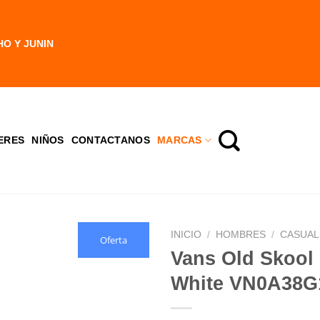
HO Y JUNIN
ERES
NIÑOS
CONTACTANOS
MARCAS
INICIO
/
HOMBRES
/
CASUAL
Oferta
Vans Old Skool
White VN0A38