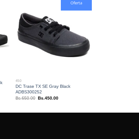
Oferta
450
ck
DC Trase TX SE Gray Black
ADBS300252
El
El
Bs.
650.00
Bs.
450.00
precio
precio
original
actual
era:
es:
Bs.650.00.
Bs.450.00.