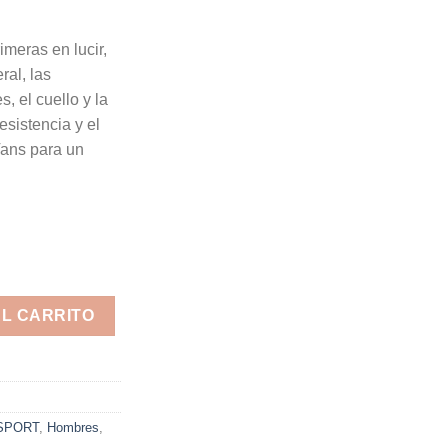
imeras en lucir,
ral, las
, el cuello y la
resistencia y el
 Vans para un
N0A38G1VKE cantidad
AL CARRITO
SPORT
,
Hombres
,