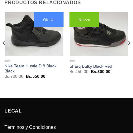
PRODUCTOS RELACIONADOS
Oferta
Nuevo
550
300
Nike Team Hustle D 8 Black
Sharq Bulky Black Red
Black
El
El
Bs.
450.00
Bs.
300.00
precio
precio
El
El
Bs.
700.00
Bs.
550.00
original
actual
precio
precio
era:
es:
original
actual
Bs.450.00.
Bs.300.00.
era:
es:
Bs.700.00.
Bs.550.00.
.
LEGAL
Términos y Condiciones