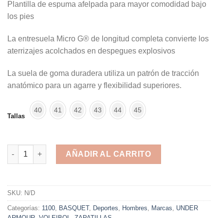
Plantilla de espuma afelpada para mayor comodidad bajo
los pies
La entresuela Micro G® de longitud completa convierte los
aterrizajes acolchados en despegues explosivos
La suela de goma duradera utiliza un patrón de tracción
anatómico para un agarre y flexibilidad superiores.
40
41
42
43
44
45
Tallas
UNDER ARMOUR UA JET '23- UNDER ARMOUR - BASQUET - VOL
AÑADIR AL CARRITO
Alternative:
SKU:
N/D
Categorías:
1100
,
BASQUET
,
Deportes
,
Hombres
,
Marcas
,
UNDER
ARMOUR
,
VOLEIBOL
,
ZAPATILLAS