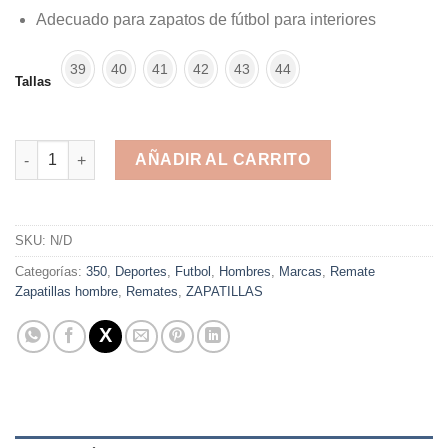
Adecuado para zapatos de fútbol para interiores
39
40
41
42
43
44
Tallas
Tenis futbol - futsal - fulbito cantidad
AÑADIR AL CARRITO
Alternative:
SKU:
N/D
Categorías:
350
,
Deportes
,
Futbol
,
Hombres
,
Marcas
,
Remate
Zapatillas hombre
,
Remates
,
ZAPATILLAS