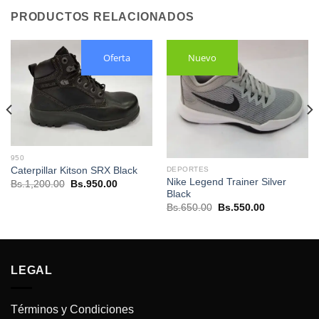
PRODUCTOS RELACIONADOS
Oferta
Nuevo
950
Caterpillar Kitson SRX Black
DEPORTES
Nike Legend Trainer Silver
El
El
Bs.
1,200.00
Bs.
950.00
precio
precio
Black
original
actual
El
El
Bs.
650.00
Bs.
550.00
era:
es:
precio
precio
Bs.1,200.00.
Bs.950.00.
original
actual
.
era:
es:
Bs.650.00.
Bs.550.00.
LEGAL
Términos y Condiciones