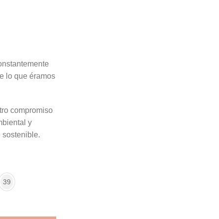
onstantemente
de lo que éramos
ro compromiso
mbiental y
o sostenible.
39