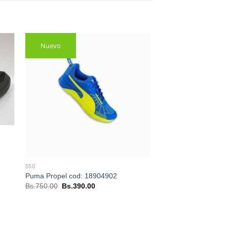
Nuevo
550
Puma Propel cod: 18904902
El
El
Bs.
750.00
Bs.
390.00
precio
precio
original
actual
era:
es:
Bs.750.00.
Bs.390.00.