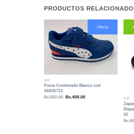
PRODUCTOS RELACIONADO
Oferta
400
h cod: 364307-01
Puma Combinado Blanco cod:
El
.00
36835721
precio
El
El
Bs.
600.00
Bs.
400.00
actual
650
precio
precio
es:
Zapat
original
actual
00.
Bs.400.00.
Dispe
era:
es:
Bs.600.00.
Bs.400.00.
02
Bs.
80