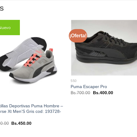
S
Nuevo
¡Oferta!
550
Puma Escaper Pro
El
El
Bs.
700.00
Bs.
400.00
precio
precio
original
actual
era:
es:
illas Deportivas Puma Hombre –
Bs.700.00.
Bs.400.00.
rse Xt Men’S Gris cod: 193728-
El
El
0.00
Bs.
450.00
precio
precio
original
actual
era:
es: