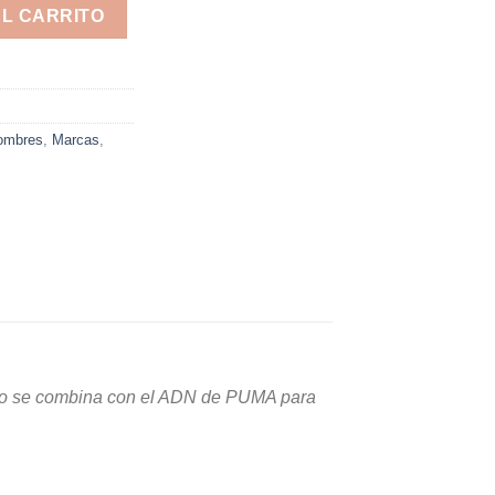
 - COD (374687-03) cantidad
AL CARRITO
ombres
,
Marcas
,
retro se combina con el ADN de PUMA para