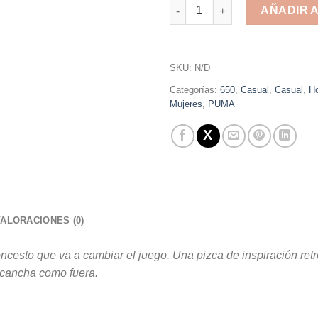
REBOUND JOY - PUMA - CASUAL
AÑADIR 
Alternative:
SKU:
N/D
Categorías:
650
,
Casual
,
Casual
,
H
Mujeres
,
PUMA
VALORACIONES (0)
loncesto que va a cambiar el juego. Una pizca de inspiración 
a cancha como fuera.