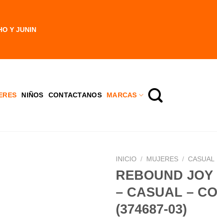
HO Y JUNIN
ERES
NIÑOS
CONTACTANOS
MARCAS
INICIO
/
MUJERES
/
CASUAL
REBOUND JOY 
– CASUAL – C
(374687-03)