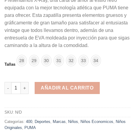
Presentamos X-Ray, una carta de amor al estilo retro
equipada con la mejor tecnología atlética que PUMA tiene
para ofrecer. Esta zapatilla presenta elementos gruesos y
gráficamente de gran tamaño para satisfacer al entusiasta
vintage que todos llevamos dentro, además de una
entresuela de EVA moldeada por inyección para que sigas
caminando a la altura de la comodidad.
28
29
30
31
32
33
34
Tallas
Puma X-Ray AC Gray Red cod: 372921-07 cantidad
AÑADIR AL CARRITO
Alternative:
SKU:
N/D
Categorías:
400
,
Deportes
,
Marcas
,
Niños
,
Niños Economicos
,
Niños
Originales
,
PUMA