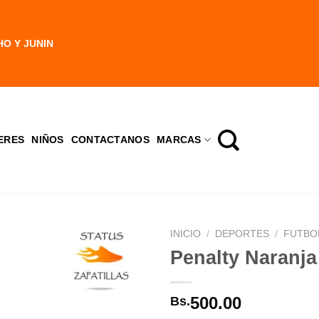
HO Y JUNIN
ERES
NIÑOS
CONTACTANOS
MARCAS
INICIO
/
DEPORTES
/
FUTBO
Penalty Naranja
500.00
Bs.