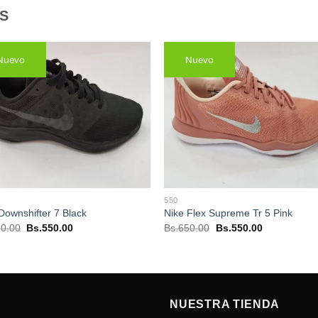
S
Nuevo
Nuevo
550
Downshifter 7 Black
Nike Flex Supreme Tr 5 Pink
El
El
El
El
0.00
Bs.
550.00
Bs.
650.00
Bs.
550.00
precio
precio
precio
precio
original
actual
original
actual
era:
es:
era:
es:
Bs.650.00.
Bs.550.00.
Bs.650.00.
Bs.550.00.
NUESTRA TIENDA