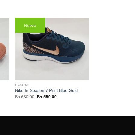
Nuevo
CASUAL
Nike In-Season 7 Print Blue Gold
El
El
Bs.
650.00
Bs.
550.00
precio
precio
original
actual
era:
es:
Bs.650.00.
Bs.550.00.