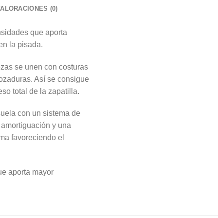
VALORACIONES (0)
nsidades que aporta
en la pisada.
ezas se unen con costuras
rozaduras. Así se consigue
o total de la zapatilla.
suela con un sistema de
 amortiguación y una
rma favoreciendo el
ue aporta mayor