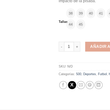
impacto de la pisada.
38
39
40
41
Tallas
44
45
Penalty Naranja cantidad
AÑADIR 
Alternative:
SKU:
N/D
Categorías:
500
,
Deportes
,
Futbol
,