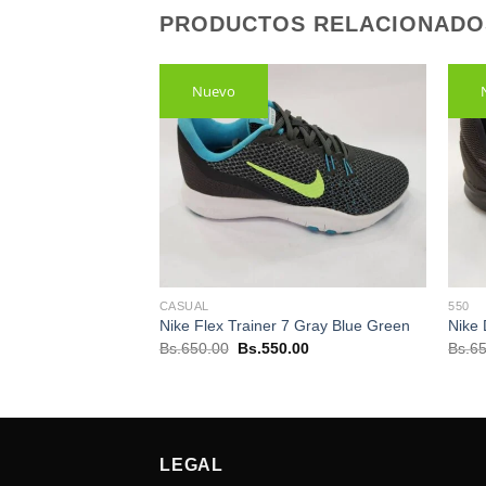
PRODUCTOS RELACIONADO
Nuevo
CASUAL
550
n Black White cod:
Nike Flex Trainer 7 Gray Blue Green
Nike 
El
El
Bs.
650.00
Bs.
550.00
Bs.
65
precio
precio
El
.00
original
actual
precio
era:
es:
actual
Bs.650.00.
Bs.550.00.
es:
00.
Bs.650.00.
LEGAL