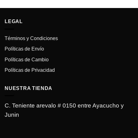
era:
es:
original
actual
.
Bs.650.00.
Bs.550.00.
era:
es:
Bs.650.00.
Bs.550.00.
LEGAL
Términos y Condiciones
Políticas de Envío
Políticas de Cambio
Políticas de Privacidad
NUESTRA TIENDA
C. Teniente arevalo # 0150 entre Ayacucho y
Junin