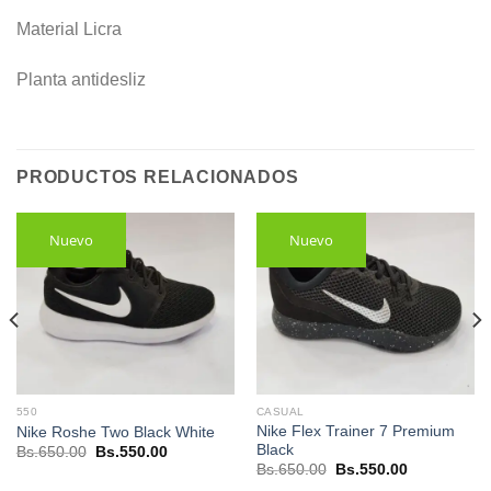
Material Licra
Planta antidesliz
PRODUCTOS RELACIONADOS
Nuevo
Nuevo
550
CASUAL
Nike Flex Trainer 7 Premium
Nike Roshe Two Black White
Black
El
El
Bs.
650.00
Bs.
550.00
precio
precio
El
El
Bs.
650.00
Bs.
550.00
original
actual
precio
precio