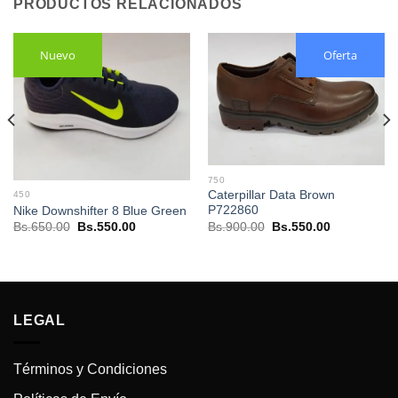
PRODUCTOS RELACIONADOS
Nuevo
Oferta
750
Caterpillar Data Brown
450
P722860
Nike Downshifter 8 Blue Green
El
El
El
El
Bs.
900.00
Bs.
550.00
Bs.
650.00
Bs.
550.00
precio
precio
precio
precio
original
actual
original
actual
0.
era:
es:
era:
es:
Bs.900.00.
Bs.550.00.
Bs.650.00.
Bs.550.00.
LEGAL
Términos y Condiciones