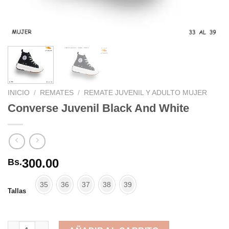
INICIO
/
REMATES
/
REMATE JUVENIL Y ADULTO MUJER
Converse Juvenil Black And White
300.00
Bs.
35
36
37
38
39
Tallas
Converse Juvenil Black And White cantidad