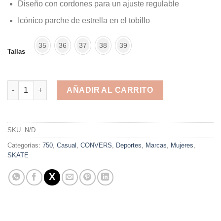
Diseño con cordones para un ajuste regulable
Icónico parche de estrella en el tobillo
35
36
37
38
39
Tallas
CONVERSE CHUCK TAYLOR ALL STAR BLACK cantidad
AÑADIR AL CARRITO
Alternative:
SKU:
N/D
Categorías:
750
,
Casual
,
CONVERS
,
Deportes
,
Marcas
,
Mujeres
,
SKATE