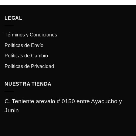
Bs.1,100.00.
Bs.650.00.
era:
es:
Bs.1,500.00.
Bs.1,00
LEGAL
Términos y Condiciones
Políticas de Envío
Políticas de Cambio
Políticas de Privacidad
NUESTRA TIENDA
C. Teniente arevalo # 0150 entre Ayacucho y
Junin