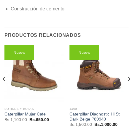
Construcción de cemento
PRODUCTOS RELACIONADOS
Nuevo
Nuevo
BOTINES Y BOTAS
1400
Caterpillar Diagnostic Hi St
Caterpillar Mujer Cafe
Dark Beige P89940
El
El
Bs.
1,100.00
Bs.
650.00
precio
precio
El
El
Bs.
1,500.00
Bs.
1,000.00
original
actual
.
precio
precio
era:
es:
original
actual