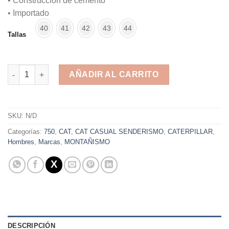
• Construcción de cemento
• Importado
40
41
42
43
44
Tallas
Caterpillar Casual Cafe cantidad
AÑADIR AL CARRITO
Alternative:
SKU:
N/D
Categorías:
750
,
CAT
,
CAT CASUAL SENDERISMO
,
CATERPILLAR
,
Hombres
,
Marcas
,
MONTAÑISMO
DESCRIPCIÓN