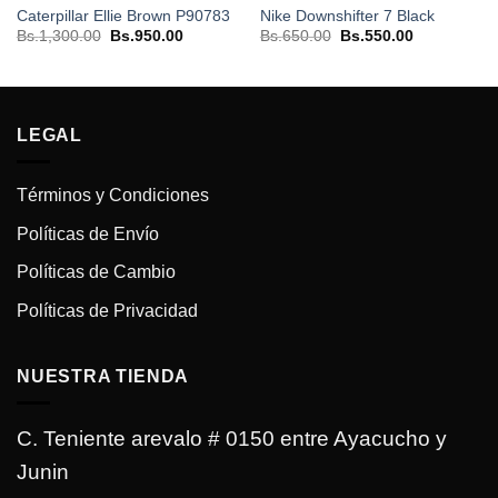
Caterpillar Ellie Brown P90783
Nike Downshifter 7 Black
El
El
El
El
Bs.
1,300.00
Bs.
950.00
Bs.
650.00
Bs.
550.00
precio
precio
precio
precio
original
actual
original
actual
0.
era:
es:
era:
es:
Bs.1,300.00.
Bs.950.00.
Bs.650.00.
Bs.550.00.
LEGAL
Términos y Condiciones
Políticas de Envío
Políticas de Cambio
Políticas de Privacidad
NUESTRA TIENDA
C. Teniente arevalo # 0150 entre Ayacucho y
Junin