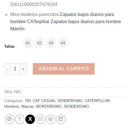
(SKU):
0000207479104
Mira modelos parecidos:
Zapatos bajos diarios para
hombre CATerpillar
Zapatos bajos diarios para hombre
Marrón
41
42
43
44
Tallas
CAT cafe ceniza Casual cantidad
AÑADIR AL CARRITO
Alternative:
SKU:
N/D
Categorías:
750
,
CAT CASUAL SENDERISMO
,
CATERPILLAR
,
Hombres
,
Marcas
,
MONTAÑISMO
,
SENDERISMO