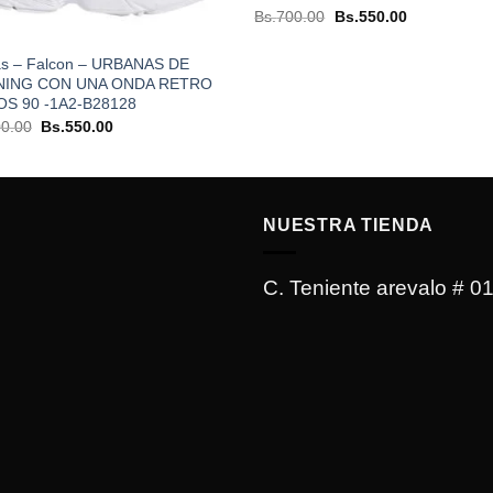
El
El
Bs.
700.00
Bs.
550.00
precio
precio
original
actual
era:
es:
as – Falcon – URBANAS DE
Bs.700.00.
Bs.550.00.
NING CON UNA ONDA RETRO
OS 90 -1A2-B28128
El
El
0.00
Bs.
550.00
precio
precio
original
actual
era:
es:
Bs.700.00.
Bs.550.00.
NUESTRA TIENDA
C. Teniente arevalo # 0