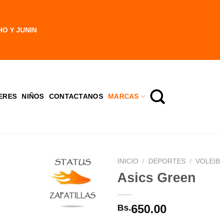
HO Y JUNIN
ERES
NIÑOS
CONTACTANOS
MARCAS
INICIO
/
DEPORTES
/
VOLEI
Asics Green
650.00
Bs.