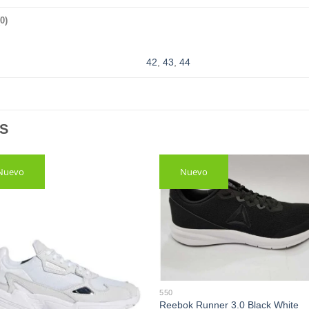
0)
42
,
43
,
44
S
Nuevo
Nuevo
550
Reebok Runner 3.0 Black White