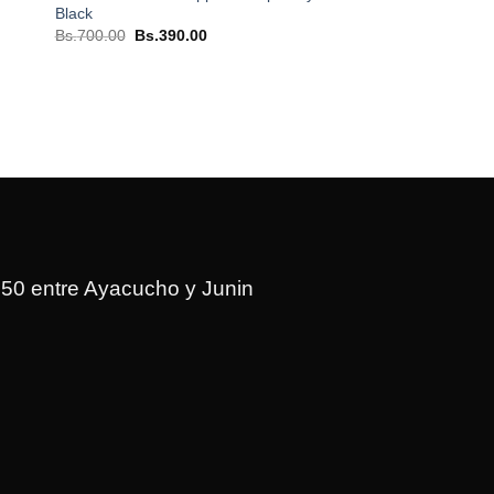
Black
El
El
Bs.
700.00
Bs.
390.00
precio
precio
original
actual
era:
es:
Bs.700.00.
Bs.390.00.
150 entre Ayacucho y Junin