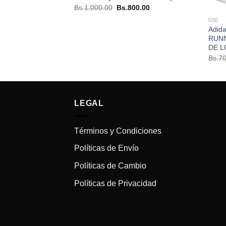
El
El
Bs.
1,000.00
Bs.
800.00
precio
precio
El
.00
original
actual
550
precio
era:
es:
Adid
actual
Bs.1,000.00.
Bs.800.00.
es:
RUN
00.
Bs.400.00.
DE L
Bs.
70
LEGAL
Términos y Condiciones
Políticas de Envío
Políticas de Cambio
Políticas de Privacidad