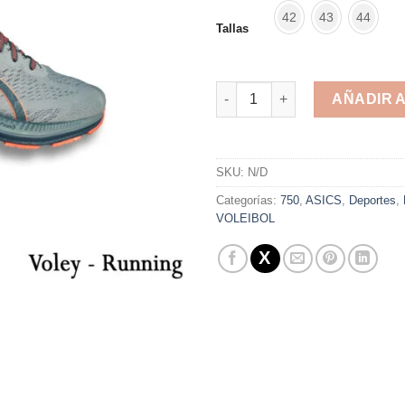
42
43
44
Tallas
Asics Green cantidad
AÑADIR 
Alternative:
SKU:
N/D
Categorías:
750
,
ASICS
,
Deportes
,
VOLEIBOL