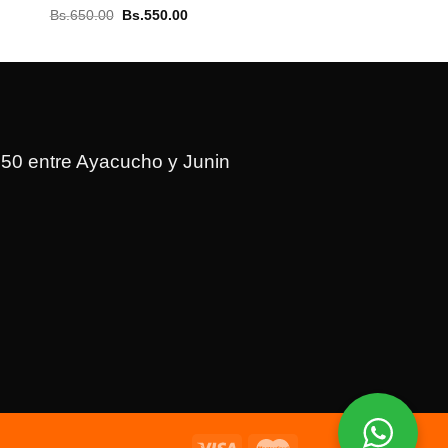
El
El
Bs.
650.00
Bs.
550.00
precio
precio
original
actual
era:
es:
Bs.650.00.
Bs.550.00.
150 entre Ayacucho y Junin