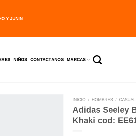
HO Y JUNIN
ERES
NIÑOS
CONTACTANOS
MARCAS
INICIO
/
HOMBRES
/
CASUAL
Adidas Seeley 
Khaki cod: EE6