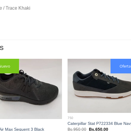
e / Trace Khaki
S
Nuevo
Oferta
750
Caterpillar Stat P722334 Blue Nav
El
El
Bs.
950.00
Bs.
650.00
Air Max Sequent 3 Black