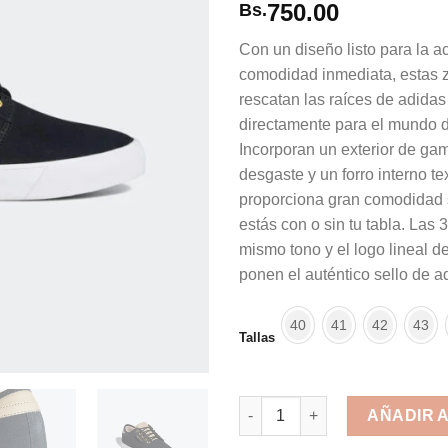
750.00
Bs.
Con un diseño listo para la a
comodidad inmediata, estas z
rescatan las raíces de adidas
directamente para el mundo d
Incorporan un exterior de gam
desgaste y un forro interno tex
proporciona gran comodidad s
estás con o sin tu tabla. Las 3
mismo tono y el logo lineal del
ponen el auténtico sello de a
40
41
42
43
Tallas
Adidas Seeley Black Khaki co
AÑADIR 