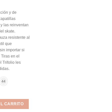
cción y de
apatillas
 y las reinventan
el skate.
uza resistente al
til que
in importar si
 Tiras en el
 Trifolio les
didas.
44
d: EE6128 cantidad
AL CARRITO