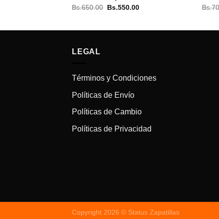
precio
El
El
Bs.
650.00
Bs.
550.00
Bs.
70
actual
precio
precio
es:
original
actual
00.
Bs.550.00.
era:
es:
Bs.650.00.
Bs.550.00.
LEGAL
Términos y Condiciones
Políticas de Envío
Políticas de Cambio
Políticas de Privacidad
Copyright 2026 © Status Zapatillas