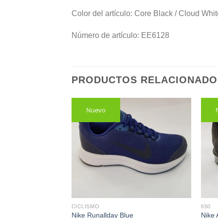
Color del artículo: Core Black / Cloud Whit
Número de artículo: EE6128
PRODUCTOS RELACIONADO
Oferta
Nuevo
o Cuero
CICLISMO
650
El
.00
Nike Runallday Blue
Nike 