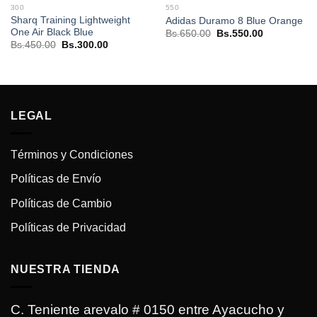
300
550
Sharq Training Lightweight
Adidas Duramo 8 Blue Orange
One Air Black Blue
El
El
Bs.
650.00
Bs.
550.00
precio
precio
El
El
Bs.
450.00
Bs.
300.00
original
actual
precio
precio
era:
es:
original
actual
Bs.650.00.
Bs.550.00.
era:
es:
.
Bs.450.00.
Bs.300.00.
LEGAL
Términos y Condiciones
Políticas de Envío
Políticas de Cambio
Políticas de Privacidad
NUESTRA TIENDA
C. Teniente arevalo # 0150 entre Ayacucho y