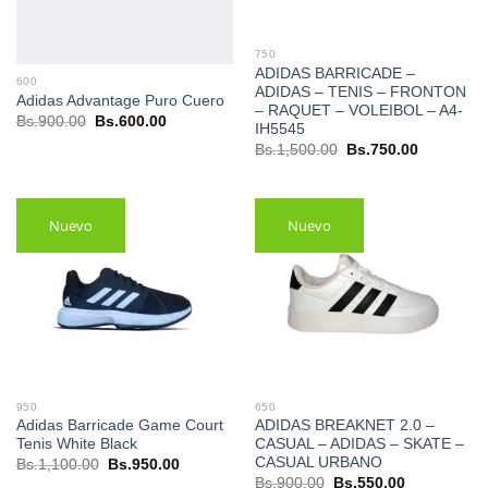
750
ADIDAS BARRICADE –
600
ADIDAS – TENIS – FRONTON
Adidas Advantage Puro Cuero
– RAQUET – VOLEIBOL – A4-
El
El
Bs.
900.00
Bs.
600.00
IH5545
precio
precio
El
El
original
actual
Bs.
1,500.00
Bs.
750.00
precio
precio
era:
es:
original
actual
Bs.900.00.
Bs.600.00.
era:
es:
Bs.1,500.00.
Bs.750.00
Nuevo
Nuevo
950
650
Adidas Barricade Game Court
ADIDAS BREAKNET 2.0 –
Tenis White Black
CASUAL – ADIDAS – SKATE –
CASUAL URBANO
El
El
Bs.
1,100.00
Bs.
950.00
precio
precio
El
El
Bs.
900.00
Bs.
550.00