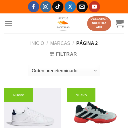
Saltar
al
contenido
DESCARGA
NUESTRA
APP
INICIO
/
MARCAS
/
PÁGINA 2
FILTRAR
Nuevo
Nuevo