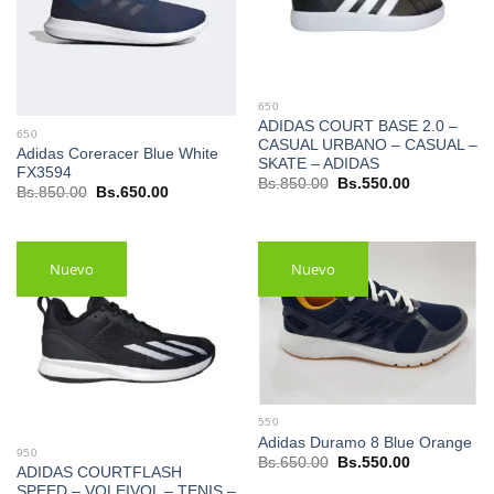
650
ADIDAS COURT BASE 2.0 –
650
CASUAL URBANO – CASUAL –
Adidas Coreracer Blue White
SKATE – ADIDAS
FX3594
El
El
Bs.
850.00
Bs.
550.00
El
El
Bs.
850.00
Bs.
650.00
precio
precio
precio
precio
original
actual
original
actual
era:
es:
era:
es:
Bs.850.00.
Bs.550.00.
Bs.850.00.
Bs.650.00.
Nuevo
Nuevo
550
Adidas Duramo 8 Blue Orange
950
El
El
Bs.
650.00
Bs.
550.00
ADIDAS COURTFLASH
precio
precio
original
actual
SPEED – VOLEIVOL – TENIS –