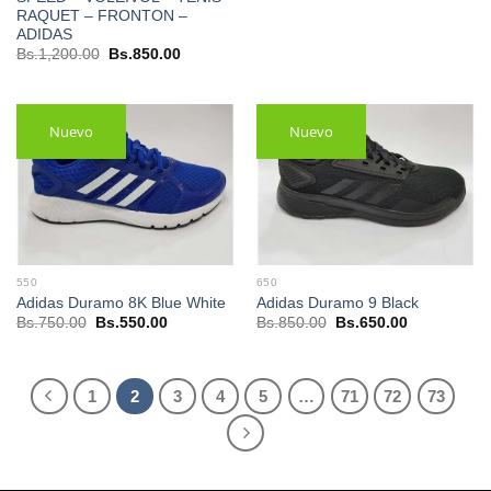
era:
es:
RAQUET – FRONTON –
Bs.650.00.
Bs.550.00.
ADIDAS
El
El
Bs.
1,200.00
Bs.
850.00
precio
precio
original
actual
era:
es:
Bs.1,200.00.
Bs.850.00.
Nuevo
Nuevo
550
650
Adidas Duramo 8K Blue White
Adidas Duramo 9 Black
El
El
El
El
Bs.
750.00
Bs.
550.00
Bs.
850.00
Bs.
650.00
precio
precio
precio
precio
original
actual
original
actual
era:
es:
era:
es:
Bs.750.00.
Bs.550.00.
Bs.850.00.
Bs.650.00.
1
2
3
4
5
…
71
72
73