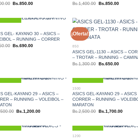
El
El
El
El
00.00
Bs.
850.00
Bs.
1,400.00
Bs.
850.00
precio
precio
precio
precio
original
actual
original
actual
era:
es:
era:
es:
Bs.900.00.
Bs.850.00.
Bs.1,400.00.
Bs.850.00
Nuevo
¡Oferta!
S GEL- KAYANO 30 – ASICS –
EIBOL – RUNNING – CORRER
El
El
50.00
Bs.
690.00
850
precio
precio
ASICS GEL-1130 – ASICS – CO
original
actual
– TROTAR – RUNNING – CAMIN
era:
es:
Bs.950.00.
Bs.690.00.
El
El
Bs.
1,300.00
Bs.
650.00
precio
precio
original
actual
era:
es:
Bs.1,300.00.
Bs.650.00
Nuevo
Nuevo
1500
S GEL-KAYANO 29 – ASICS –
ASICS GEL-KAYANO 29 – ASICS
RER – RUNNING – VOLEIBOL –
CORRER – RUNNING – VOLEIBO
ATON
MARATON
El
El
El
El
,500.00
Bs.
1,200.00
Bs.
2,500.00
Bs.
1,700.00
precio
precio
precio
precio
original
actual
original
actual
era:
es:
era:
es:
Bs.2,500.00.
Bs.1,200.00.
Bs.2,500.00.
Bs.1,70
Nuevo
Nuevo
1200