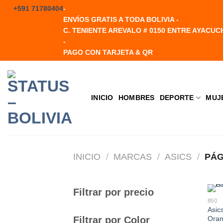
Saltar
+591 71780404
-
al
ENVÍOS GRATIS A TODA BOLIVIA -
contenido
C. TENIENTE AREVALO # 0150 ENTRE AYACUC
-
PAGO CON TARJETA & QR
INICIO
HOMBRES
DEPORTE
MUJ
INICIO
/
MARCAS
/
ASICS
/
PÁG
Filtrar por precio
850
Asic
Filtrar por Color
Ora