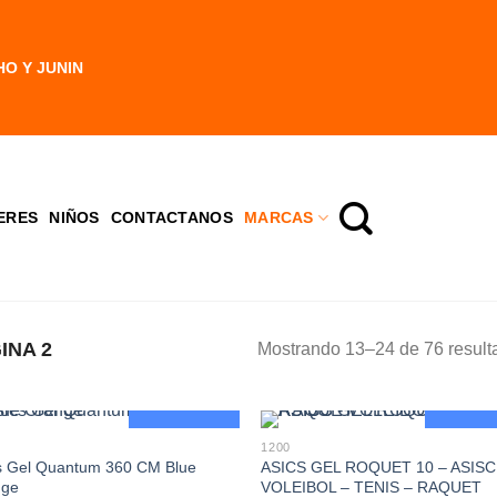
HO Y JUNIN
ERES
NIÑOS
CONTACTANOS
MARCAS
INA 2
Mostrando 13–24 de 76 result
Oferta
Ofert
1200
s Gel Quantum 360 CM Blue
ASICS GEL ROQUET 10 – ASISC
nge
VOLEIBOL – TENIS – RAQUET