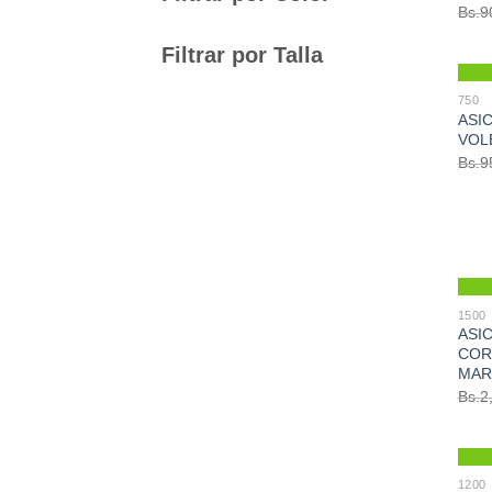
Bs.
9
Filtrar por Talla
750
ASIC
VOL
Bs.
9
1500
ASIC
COR
MAR
Bs.
2
1200