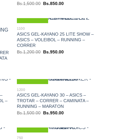
El
El
Bs.
1,500.00
Bs.
850.00
precio
precio
original
actual
era:
es:
.
Bs.1,500.00.
Bs.850.00.
Nuevo
1100
ASICS GEL-KAYANO 25 LITE SHOW –
ASICS – VOLEIBOL – RUNNING –
CORRER
El
El
Bs.
1,200.00
Bs.
950.00
RRER
precio
precio
ATA
original
actual
era:
es:
Bs.1,200.00.
Bs.950.00.
.
Nuevo
1200
 –
ASICS GEL-KAYANO 30 – ASICS –
L –
TROTAR – CORRER – CAMINATA –
RUNNING – MARATON
El
El
Bs.
1,500.00
Bs.
950.00
precio
precio
original
actual
era:
es:
0.00.
Bs.1,500.00.
Bs.950.00.
Nuevo
750