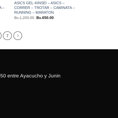
ASICS GEL-KINSEI – ASICS –
A –
CORRER – TROTAR – CAMINATA –
RUNNING – MARATON
El
El
Bs.
1,200.00
Bs.
650.00
precio
precio
original
actual
era:
es:
.
Bs.1,200.00.
Bs.650.00.
7
150 entre Ayacucho y Junin