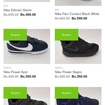
400
550
Nike Edición Xtrem
Nike Flex Contact Black White
El
El
Bs.
600.00
Bs.
400.00
precio
precio
El
El
Bs.
650.00
Bs.
550.00
original
actual
precio
precio
era:
es:
original
actual
Bs.600.00.
Bs.400.00.
era:
es:
Bs.650.00.
Bs.550.00.
Nuevo
Nuevo
NIÑOS
NIÑOS
Nike Power Azul
Nike Power Negro
El
El
El
El
Bs.
400.00
Bs.
350.00
Bs.
390.00
Bs.
350.00
precio
precio
precio
precio
original
actual
original
actual
era:
es:
era:
es:
Bs.400.00.
Bs.350.00.
Bs.390.00.
Bs.350.00.
Nuevo
Nuevo