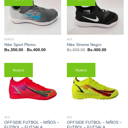
NIÑOS
400
Nike Sport Plomo
Nike Xtreme Negro
Rango
El
El
Bs.
350.00
-
Bs.
400.00
Bs.
600.00
Bs.
400.00
de
precio
precio
precios:
original
actual
desde
era:
es:
Bs.350.00
Bs.600.00.
Bs.400.00.
hasta
Nuevo
Nuevo
Bs.400.00
350
350
OFFSIDE FUTBOL – NIÑOS –
OFFSIDE FUTBOL – NIÑOS –
FUTBOL – FUTSALA
FUTBOL – FUTSALA