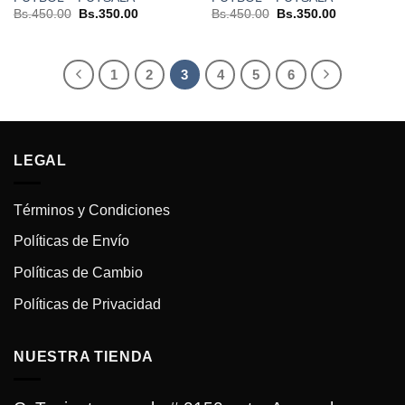
El
El
El
El
Bs.
450.00
Bs.
350.00
Bs.
450.00
Bs.
350.00
precio
precio
precio
precio
original
actual
original
actual
era:
es:
era:
es:
Bs.450.00.
Bs.350.00.
Bs.450.00.
Bs.350.00.
1
2
3
4
5
6
LEGAL
Términos y Condiciones
Políticas de Envío
Políticas de Cambio
Políticas de Privacidad
NUESTRA TIENDA