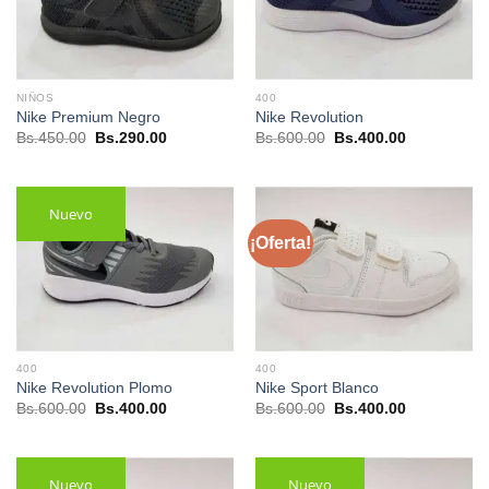
NIÑOS
400
Nike Premium Negro
Nike Revolution
El
El
El
El
Bs.
450.00
Bs.
290.00
Bs.
600.00
Bs.
400.00
precio
precio
precio
precio
original
actual
original
actual
era:
es:
era:
es:
Bs.450.00.
Bs.290.00.
Bs.600.00.
Bs.400.00.
Nuevo
¡Oferta!
400
400
Nike Revolution Plomo
Nike Sport Blanco
El
El
El
El
Bs.
600.00
Bs.
400.00
Bs.
600.00
Bs.
400.00
precio
precio
precio
precio
original
actual
original
actual
era:
es:
era:
es:
Bs.600.00.
Bs.400.00.
Bs.600.00.
Bs.400.00.
Nuevo
Nuevo