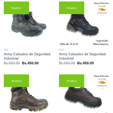
Bs.550.00.
Bs.450.00.
Bs.550.00.
Bs.450.00.
Nuevo
Nuevo
450
450
Army Calzados de Seguridad
Army Calzados de Seguridad
Industrial
Industrial
El
El
El
El
Bs.
550.00
Bs.
450.00
Bs.
550.00
Bs.
450.00
precio
precio
precio
precio
original
actual
original
actual
era:
es:
era:
es:
Bs.550.00.
Bs.450.00.
Bs.550.00.
Bs.450.00.
Nuevo
Nuevo