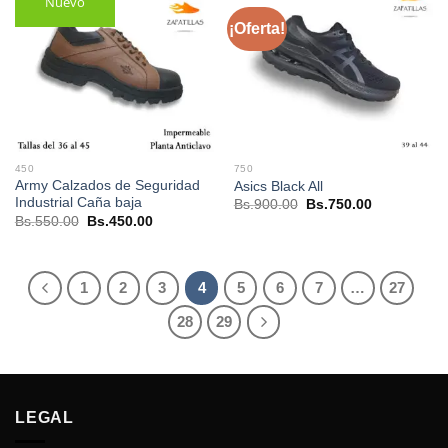
Nuevo
¡Oferta!
450
750
Army Calzados de Seguridad
Asics Black All
Industrial Caña baja
El
El
Bs.
900.00
Bs.
750.00
precio
precio
El
El
Bs.
550.00
Bs.
450.00
original
actual
precio
precio
era:
es:
original
actual
Bs.900.00.
Bs.750.00.
era:
es:
Bs.550.00.
Bs.450.00.
1
2
3
4
5
6
7
…
27
28
29
LEGAL