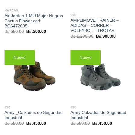
MARCAS
950
Air Jordan 1 Mid Mujer Negras
AMPLIMOVE TRAINER –
Cactus Flower cod:
ADIDAS – CORRER –
BQ6472005
VOLEYBOL – TROTAR
El
El
Bs.
650.00
Bs.
500.00
precio
precio
El
El
Bs.
1,200.00
Bs.
900.00
original
actual
precio
precio
era:
es:
original
actual
Bs.650.00.
Bs.500.00.
era:
es:
Bs.1,200.00.
Bs.900.00
Nuevo
Nuevo
450
450
Army _Calzados de Seguridad
Army Calzados de Seguridad
Industrial
Industrial
El
El
El
El
Bs.
550.00
Bs.
450.00
Bs.
550.00
Bs.
450.00
precio
precio
precio
precio
original
actual
original
actual
era:
es:
era:
es: