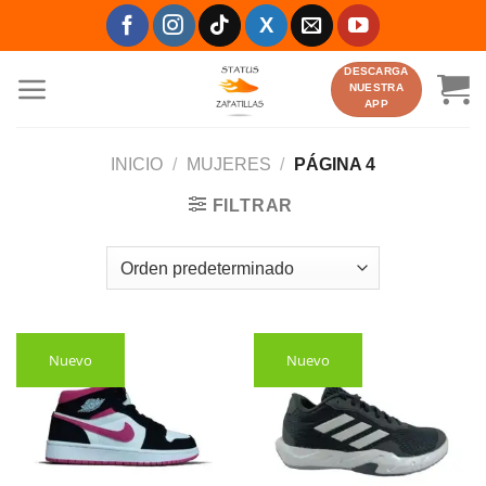
Saltar
al
contenido
DESCARGA
NUESTRA
APP
INICIO
/
MUJERES
/
PÁGINA 4
FILTRAR
Nuevo
Nuevo