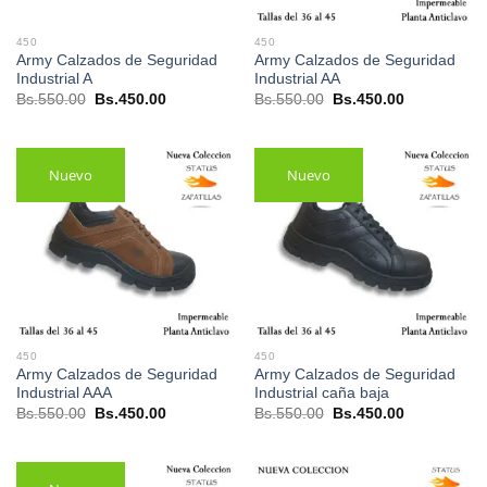
450
450
Army Calzados de Seguridad
Army Calzados de Seguridad
Industrial A
Industrial AA
El
El
El
El
Bs.
550.00
Bs.
450.00
Bs.
550.00
Bs.
450.00
precio
precio
precio
precio
original
actual
original
actual
era:
es:
era:
es:
Bs.550.00.
Bs.450.00.
Bs.550.00.
Bs.450.00.
Nuevo
Nuevo
450
450
Army Calzados de Seguridad
Army Calzados de Seguridad
Industrial AAA
Industrial caña baja
El
El
El
El
Bs.
550.00
Bs.
450.00
Bs.
550.00
Bs.
450.00
precio
precio
precio
precio
original
actual
original
actual
era:
es:
era:
es:
Bs.550.00.
Bs.450.00.
Bs.550.00.
Bs.450.00.