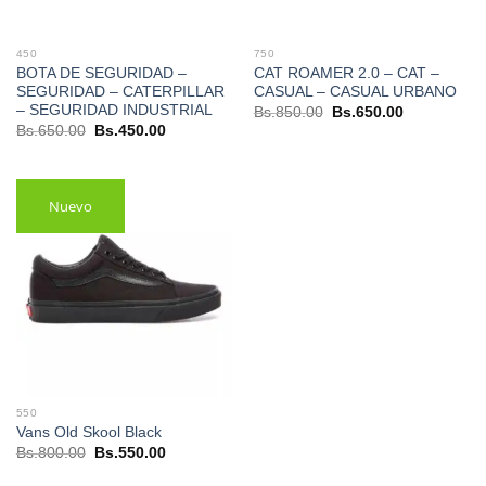
450
750
BOTA DE SEGURIDAD –
CAT ROAMER 2.0 – CAT –
SEGURIDAD – CATERPILLAR
CASUAL – CASUAL URBANO
– SEGURIDAD INDUSTRIAL
El
El
Bs.
850.00
Bs.
650.00
precio
precio
El
El
Bs.
650.00
Bs.
450.00
original
actual
precio
precio
era:
es:
original
actual
Bs.850.00.
Bs.650.00.
era:
es:
Bs.650.00.
Bs.450.00.
Nuevo
550
Vans Old Skool Black
El
El
Bs.
800.00
Bs.
550.00
precio
precio
original
actual