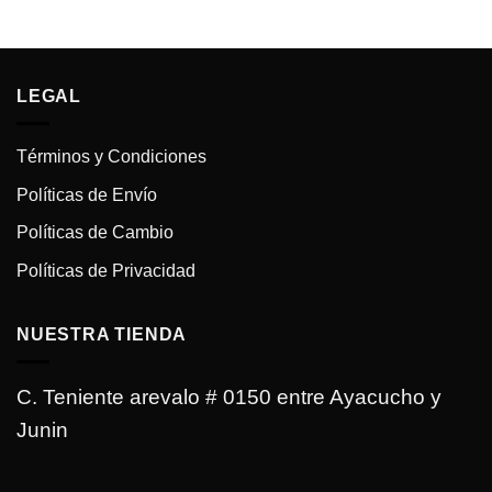
era:
es:
Bs.800.00.
Bs.550.00.
LEGAL
Términos y Condiciones
Políticas de Envío
Políticas de Cambio
Políticas de Privacidad
NUESTRA TIENDA
C. Teniente arevalo # 0150 entre Ayacucho y
Junin