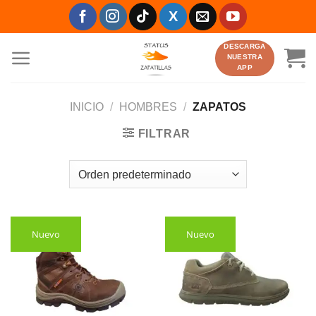
Saltar
al
contenido
DESCARGA
NUESTRA
APP
INICIO
/
HOMBRES
/
ZAPATOS
FILTRAR
Nuevo
Nuevo