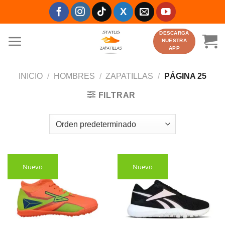
Saltar
al
contenido
DESCARGA
NUESTRA
APP
INICIO
/
HOMBRES
/
ZAPATILLAS
/
PÁGINA 25
FILTRAR
Nuevo
Nuevo