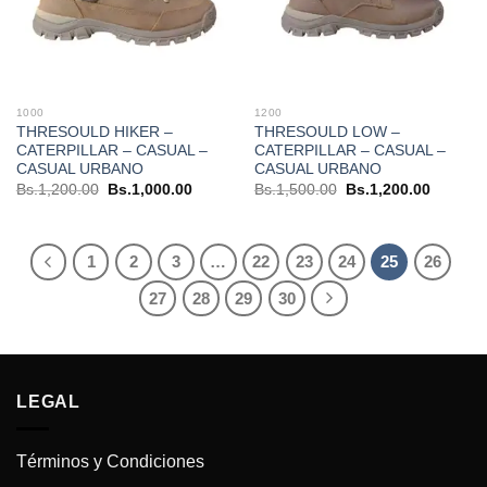
1000
1200
THRESOULD HIKER –
THRESOULD LOW –
CATERPILLAR – CASUAL –
CATERPILLAR – CASUAL –
CASUAL URBANO
CASUAL URBANO
El
El
El
El
Bs.
1,200.00
Bs.
1,000.00
Bs.
1,500.00
Bs.
1,200.00
precio
precio
precio
precio
original
actual
original
actual
era:
es:
era:
es:
Bs.1,200.00.
Bs.1,000.00.
Bs.1,500.00.
Bs.1,20
1
2
3
…
22
23
24
25
26
27
28
29
30
LEGAL
Términos y Condiciones