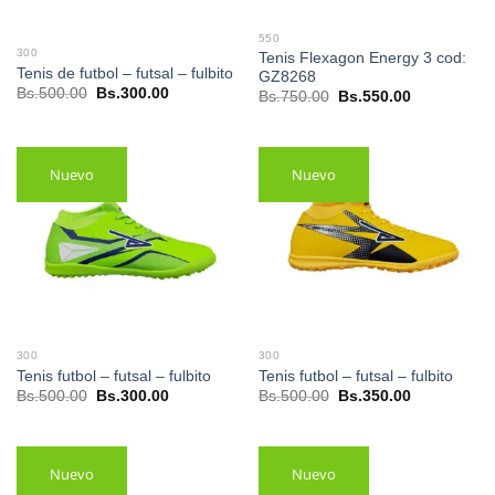
550
300
Tenis Flexagon Energy 3 cod:
Tenis de futbol – futsal – fulbito
GZ8268
El
El
Bs.
500.00
Bs.
300.00
El
El
Bs.
750.00
Bs.
550.00
precio
precio
precio
precio
original
actual
original
actual
era:
es:
era:
es:
Bs.500.00.
Bs.300.00.
Bs.750.00.
Bs.550.00.
Nuevo
Nuevo
300
300
Tenis futbol – futsal – fulbito
Tenis futbol – futsal – fulbito
El
El
El
El
Bs.
500.00
Bs.
300.00
Bs.
500.00
Bs.
350.00
precio
precio
precio
precio
original
actual
original
actual
era:
es:
era:
es:
Bs.500.00.
Bs.300.00.
Bs.500.00.
Bs.350.00.
Nuevo
Nuevo