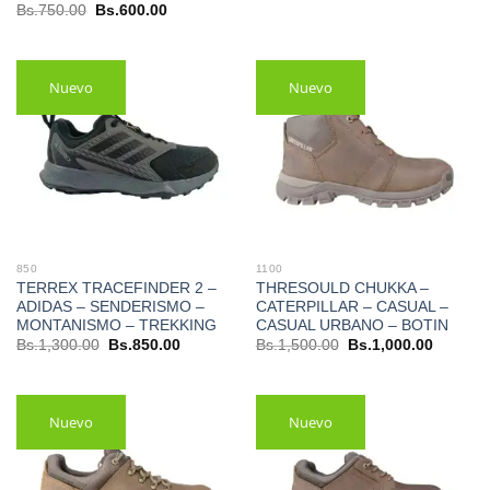
precio
precio
El
El
Bs.
750.00
Bs.
600.00
original
actual
precio
precio
era:
es:
original
actual
Bs.850.00.
Bs.650.00.
era:
es:
Bs.750.00.
Bs.600.00.
Nuevo
Nuevo
850
1100
TERREX TRACEFINDER 2 –
THRESOULD CHUKKA –
ADIDAS – SENDERISMO –
CATERPILLAR – CASUAL –
MONTANISMO – TREKKING
CASUAL URBANO – BOTIN
El
El
El
El
Bs.
1,300.00
Bs.
850.00
Bs.
1,500.00
Bs.
1,000.00
precio
precio
precio
precio
original
actual
original
actual
era:
es:
era:
es:
Bs.1,300.00.
Bs.850.00.
Bs.1,500.00.
Bs.1,00
Nuevo
Nuevo