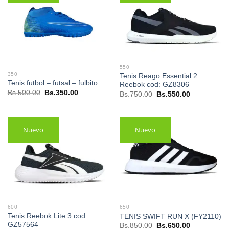
550
350
Tenis Reago Essential 2
Tenis futbol – futsal – fulbito
Reebok cod: GZ8306
El
El
Bs.
500.00
Bs.
350.00
El
El
Bs.
750.00
Bs.
550.00
precio
precio
precio
precio
original
actual
original
actual
era:
es:
era:
es:
Bs.500.00.
Bs.350.00.
Bs.750.00.
Bs.550.00.
Nuevo
Nuevo
600
650
Tenis Reebok Lite 3 cod:
TENIS SWIFT RUN X (FY2110)
GZ57564
El
El
Bs.
850.00
Bs.
650.00