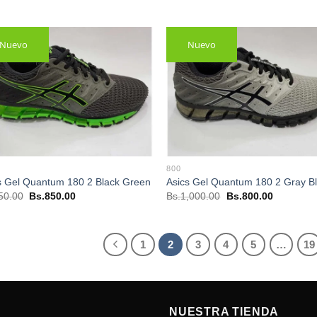
Nuevo
Nuevo
800
s Gel Quantum 180 2 Black Green
Asics Gel Quantum 180 2 Gray B
El
El
El
El
50.00
Bs.
850.00
Bs.
1,000.00
Bs.
800.00
precio
precio
precio
precio
original
actual
original
actual
era:
es:
era:
es:
Bs.950.00.
Bs.850.00.
Bs.1,000.00.
Bs.800.00
1
2
3
4
5
…
19
NUESTRA TIENDA