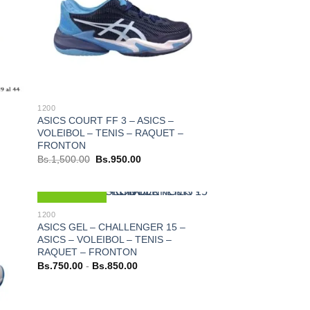
1200
ASICS COURT FF 3 – ASICS –
VOLEIBOL – TENIS – RAQUET –
FRONTON
El
El
Bs.
1,500.00
Bs.
950.00
precio
precio
original
actual
era:
es:
Bs.1,500.00.
Bs.950.00.
Nuevo
1200
ASICS GEL – CHALLENGER 15 –
ASICS – VOLEIBOL – TENIS –
RAQUET – FRONTON
Rango
Bs.
750.00
-
Bs.
850.00
de
precios:
desde
Bs.750.00