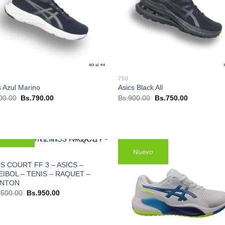
750
s Azul Marino
Asics Black All
El
El
El
El
00.00
Bs.
790.00
Bs.
900.00
Bs.
750.00
precio
precio
precio
precio
original
actual
original
actual
era:
es:
era:
es:
Bs.900.00.
Bs.790.00.
Bs.900.00.
Bs.750.00.
Nuevo
Nuevo
S COURT FF 3 – ASICS –
EIBOL – TENIS – RAQUET –
NTON
El
El
,500.00
Bs.
950.00
precio
precio
original
actual
era:
es:
Bs.1,500.00.
Bs.950.00.