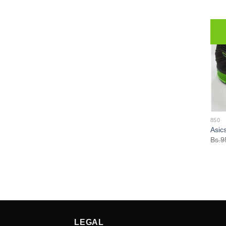
850
Asic
Bs.
9
LEGAL