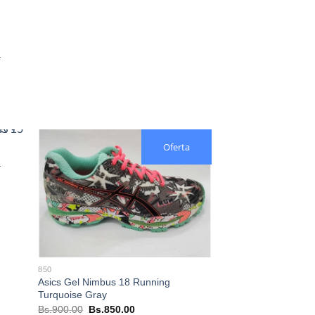
hasta
Bs.850.00
–
.
Oferta
–
.
850
Asics Gel Nimbus 18 Running
Turquoise Gray
El
El
Bs.
900.00
Bs.
850.00