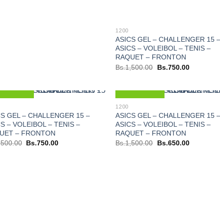
1200
ASICS GEL – CHALLENGER 15 
ASICS – VOLEIBOL – TENIS –
RAQUET – FRONTON
El
El
Bs.
1,500.00
Bs.
750.00
precio
precio
original
actual
era:
es:
Bs.1,500.00.
Bs.750.00
Nuevo
Nuevo
1200
CS GEL – CHALLENGER 15 –
ASICS GEL – CHALLENGER 15 
S – VOLEIBOL – TENIS –
ASICS – VOLEIBOL – TENIS –
UET – FRONTON
RAQUET – FRONTON
El
El
El
El
,500.00
Bs.
750.00
Bs.
1,500.00
Bs.
650.00
precio
precio
precio
precio
original
actual
original
actual
era:
es:
era:
es:
Bs.1,500.00.
Bs.750.00.
Bs.1,500.00.
Bs.650.00