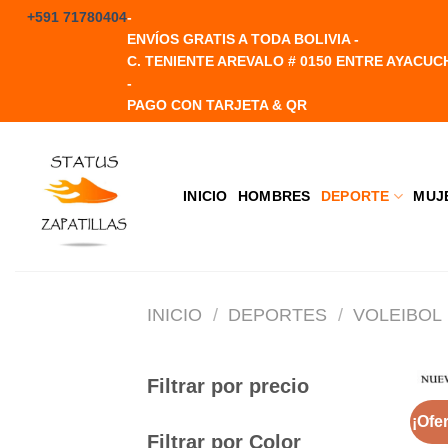
Saltar
+591 71780404
-
al
ENVÍOS GRATIS A TODA BOLIVIA -
contenido
C. TENIENTE AREVALO # 0150 ENTRE AYACUC
-
PAGO CON TARJETA & QR
INICIO
HOMBRES
DEPORTE
MUJ
INICIO
/
DEPORTES
/
VOLEIBOL
Filtrar por precio
¡Ofer
Filtrar por Color