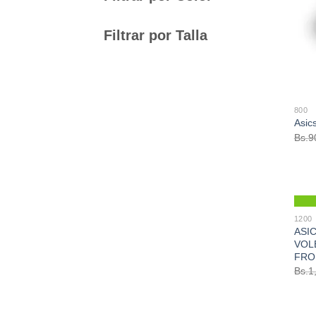
Filtrar por Talla
800
Asic
Bs.
9
1200
ASIC
VOL
FRO
Bs.
1