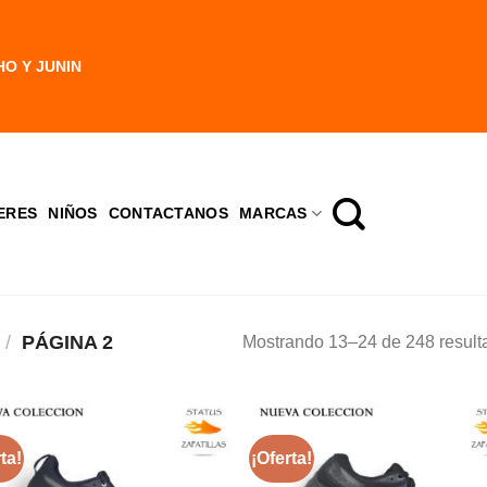
HO Y JUNIN
ERES
NIÑOS
CONTACTANOS
MARCAS
/
PÁGINA 2
Mostrando 13–24 de 248 result
ta!
¡Oferta!